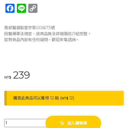
F
Li
C
a
n
o
c
e
p
衛部醫器製壹字第006673號
e
y
因醫藥事法規定，該商品無法詳細描述介紹完整。
如對商品內容有任何疑問，歡迎來電諮詢。
b
Li
o
n
o
k
k
239
NT$
購買此商品可以獲得 12 點 (
12
)
NT$
muva 遠紅外線專業支撐護腕（單入） 醫療護腕 護手腕 束帶 手腕加壓帶 護具
加入購物車