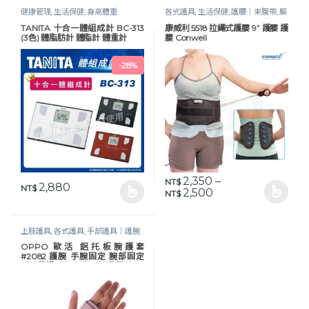
健康管理
,
生活保健
,
身高體重
各式護具
,
生活保健
,
護腰｜束腹帶
,
軀
幹護具
TANITA 十合一體組成計 BC-313
康威利 5518 拉繩式護腰 9” 護腰 護
(3色) 體脂肪計 體脂計 體重計
腰 Conwell
-
28%
2,350
–
NT$
2,880
NT$
價格範圍：NT$ 2,35
2,500
NT$
此產品有多種款式。 可在產品頁面選擇選項
此產品有多種款式。 可在產品頁
上肢護具
,
各式護具
,
手部護具｜護腕
｜手托板
,
生活保健
OPPO 歐活 鋁托板腕護套
#2082 護腕 手腕固定 腕部固定
手腕保護 手腕支撐 手托板 歐柏