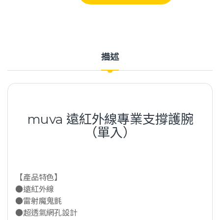
描述
muva 遠紅外線專業支撐護腕
（單入）
【產品特色】
●遠紅外線
●雷射魔鬼氈
●超透氣網孔設計