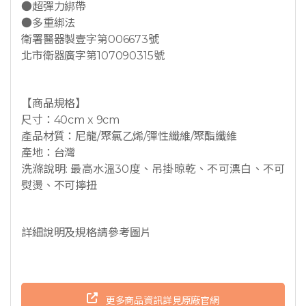
●超彈力綁帶
●多重綁法
衛署醫器製壹字第006673號
北市衛器廣字第107090315號
【商品規格】
尺寸：40cm x 9cm
產品材質：尼龍/聚氯乙烯/彈性纖維/聚酯纖維
產地：台灣
洗滌說明: 最高水溫30度、吊掛晾乾、不可漂白、不可
熨燙、不可擰扭
詳細說明及規格請參考圖片
更多商品資訊詳見原廠官網