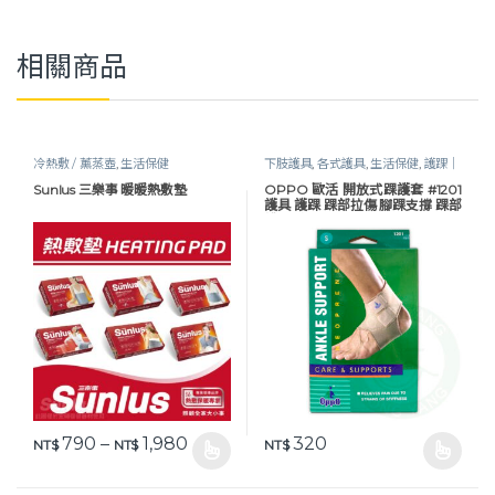
相關商品
冷熱敷 / 薰蒸壺
,
生活保健
下肢護具
,
各式護具
,
生活保健
,
護踝｜
垂足板
Sunlus 三樂事 暖暖熱敷墊
OPPO 歐活 開放式踝護套 #1201
護具 護踝 踝部拉傷 腳踝支撐 踝部
護具 歐柏
價格範圍：NT$ 790 到 NT$ 1,980
790
–
1,980
320
NT$
NT$
NT$
此產品有多種款式。 可在產品頁面選擇選項
此產品有多種款式。 可在產品頁