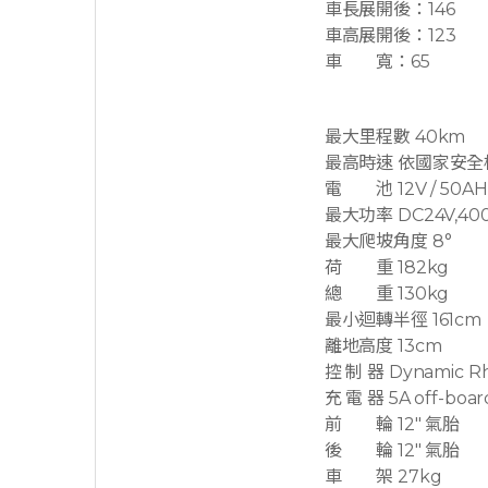
車長展開後：146
車高展開後：123
車 寬：65
最大里程數 40km
最高時速 依國家安全
電 池 12V / 50AH 
最大功率 DC24V,400W
最大爬坡角度 8°
荷 重 182kg
總 重 130kg
最小迴轉半徑 161cm
離地高度 13cm
控 制 器 Dynamic Rhi
充 電 器 5A off-boar
前 輪 12″ 氣胎
後 輪 12″ 氣胎
車 架 27kg