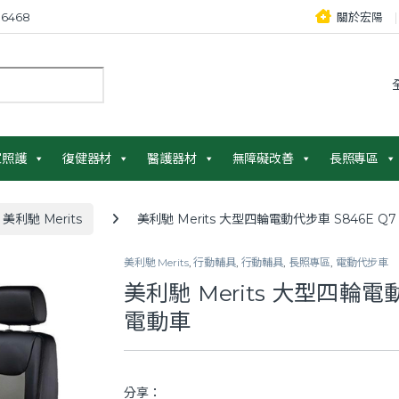
6468
關於宏陽
：
家照護
復健器材
醫護器材
無障礙改善
長照專區
美利馳 Merits
美利馳 Merits 大型四輪電動代步車 S846E Q
美利馳 Merits
,
行動輔具
,
行動輔具
,
長照專區
,
電動代步車
美利馳 Merits 大型四輪電動
電動車
分享：