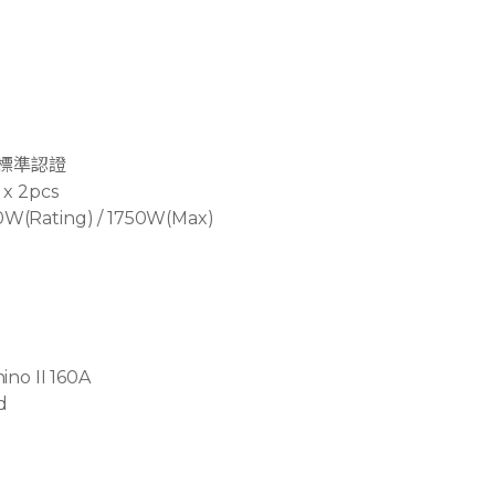
標準認證
x 2pcs
(Rating) / 1750W(Max)
no II 160A
d