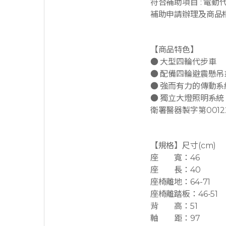
符合補助項目 : 電動
補助申請辦理及商品
【商品特色】
● 大型四輪代步車
● 配備四輪避震懸
● 強而有力的傳動
● 獨立大燈照明系
衛署醫器製字第0012
【規格】尺寸(cm)
座 寬：46
座 長：40
座椅離地：64-71
座椅離踏板：46-51
背 高：51
軸 距：97