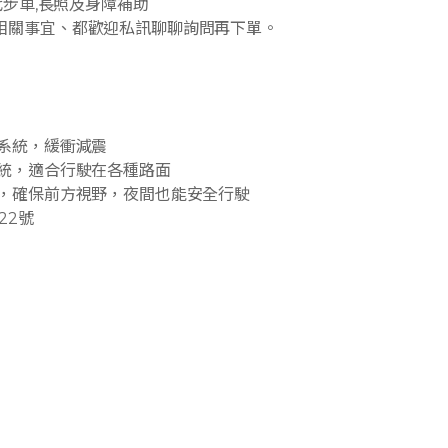
代步車,長照及身障補助
相關事宜、都歡迎私訊聊聊詢問再下單。
吊系統，緩衝減震
系統，適合行駛在各種路面
統，確保前方視野，夜間也能安全行駛
22號