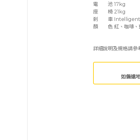
電 池 17kg
座 椅 21kg
剎 車 Intelligent, 
顏 色 紅、咖啡、
詳細說明及規格請參
如偏遠