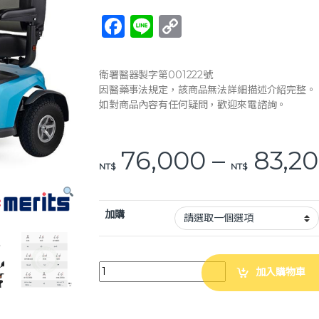
F
Li
C
a
n
o
c
e
p
衛署醫器製字第001222號
e
y
因醫藥事法規定，該商品無法詳細描述介紹完整。
如對商品內容有任何疑問，歡迎來電諮詢。
b
Li
o
n
76,000
–
83,2
o
k
NT$
NT$
k
加購
美利馳 Merits 大型四輪電動代步車 S846E Q7 捷豹
加入購物車