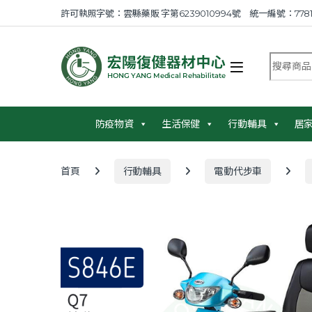
Skip to navigation
Skip to content
許可執照字號：雲縣藥販 字第6239010994號 統一編號：7781
搜尋商品
防疫物資
生活保健
行動輔具
居
首頁
行動輔具
電動代步車