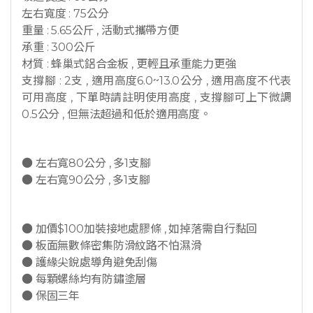
左右寬度 : 75公分
重量 : 5.65公斤 , 活動式攜帶方便
承重 : 300公斤
材質 : 蜂巢式鋁合金板 , 更輕且承重能力更強
支撐腳 : 2支 , 適用高度6.0~13.0公分 , 適用高度不代表
可用高度 , 下單時請註明使用高度 , 支撐腳可上下微調
0.5公分 , 但無法超過和低於適用高度。
● 左右寬80公分 , 多1支腳
● 左右寬90公分 , 多1支腳
● 加價$100加裝接地處膠條 , 如掉落需自行黏回
● 板面無數條密集防滑紋路不怕濕滑
● 護緣尖銳處導角避免刮傷
● 每顆螺絲均有防鏽塗層
● 保固三年