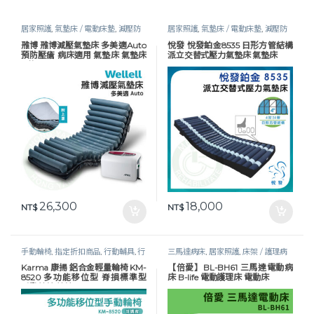
居家照護
,
氣墊床 / 電動床墊
,
減壓防
居家照護
,
氣墊床 / 電動床墊
,
減壓防
褥瘡
,
護理床具及配件
,
長照專區
,
預防
褥瘡
,
護理床具及配件
,
長照專區
,
預防
雃博 雃博減壓氣墊床 多美適Auto
悅發 悅發鉑金8535 日形方管結構
褥瘡
褥瘡
預防壓瘡 病床適用 氣墊床 氣墊床
派立交替式壓力氣墊床 氣墊床
A款
26,300
18,000
NT$
NT$
手動輪椅
,
指定折扣商品
,
行動輔具
,
行
三馬達病床
,
居家照護
,
床架 / 護理病
動輔具
,
輪椅
,
長照專區
床
,
護理床具及配件
,
長照專區
,
預防褥
Karma 康揚 鋁合金輕量輪椅 KM-
【倍愛】BL-BH61 三馬達電動病
瘡
8520 多功能移位型 脊損標準型
床 B-life 電動護理床 電動床
手動輪椅 輪椅