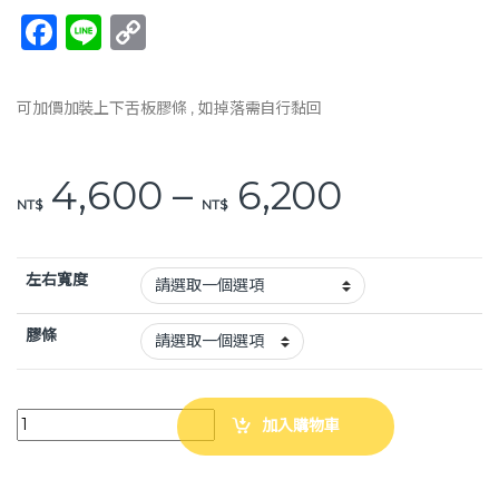
F
Li
C
a
n
o
c
e
p
可加價加裝上下舌板膠條 , 如掉落需自行黏回
e
y
b
Li
價格範圍：N
4,600
–
6,200
o
n
NT$
NT$
o
k
k
左右寬度
膠條
斜坡板專家 M60 門檻斜坡板 (支腳款) 板長60公分 輪椅斜坡板 樓梯斜坡
加入購物車