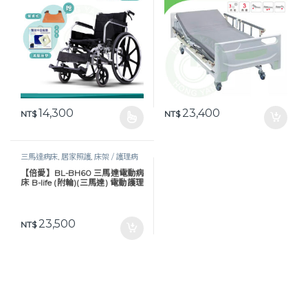
14,300
23,400
NT$
NT$
此產品有多種款式。 可在產品頁面選擇選項
三馬達病床
,
居家照護
,
床架 / 護理病
床
,
護理床具及配件
,
長照專區
,
預防褥
【倍愛】BL-BH60 三馬達電動病
瘡
床 B-life (附輪)(三馬達) 電動護理
床 電動床
23,500
NT$