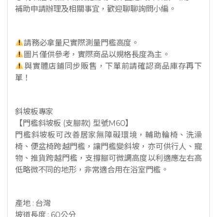
補助申請辦理及相關事宜，歡迎聊聊詢問小編。
請務必拿量尺實際測量門檻高度。
圖片僅供參考，實際商品以規格長度為主。
與實體店鋪同步販售，下單前請確認商品庫存再下
單！
斜坡板專家
【門檻斜坡板 (支腳款) 型號M60】
門檻斜坡板可改善居家無障礙環境，輔助輪椅、洗澡
椅、便盆椅跨越門檻，讓門檻變斜坡，亦可供行人、寵
物、推貨跨越門檻，支撐腳可微調高度以利適應左右高
低略微不同的地形，非常適合用在浴室門檻。
產地 : 台灣
坡道長度 : 60公分