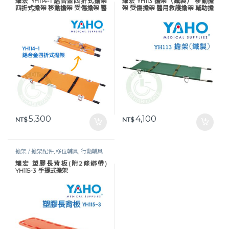
耀宏 YH114-1 鋁合金四折式擔架
耀宏 YH113 擔架（鐵製） 移動擔
四折式擔架 移動擔架 受傷擔架 醫
架 受傷擔架 醫用救護擔架 輔助擔
用救護擔架 輔助擔架
架
5,300
4,100
NT$
NT$
擔架 / 擔架配件
,
移位輔具
,
行動輔具
耀宏 塑膠長背板(附2條綁帶)
YH115-3 手提式擔架