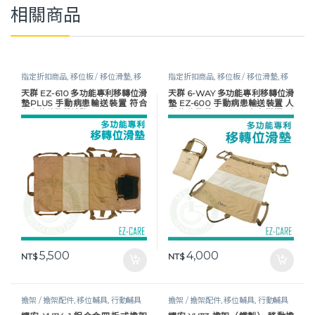
相關商品
指定折扣商品
,
移位板 / 移位滑墊
,
移
指定折扣商品
,
移位板 / 移位滑墊
,
移
位輔具
,
行動輔具
位輔具
,
移位輔具
,
行動輔具
,
長照專區
天群 EZ-610 多功能專利移轉位滑
天群 6-WAY 多功能專利移轉位滑
墊PLUS 手動病患輸送裝置 符合
墊 EZ-600 手動病患輸送裝置 人
人力移位吊帶補助
力移位吊帶 EZ600 病人搬運 臥
床移位
5,500
4,000
NT$
NT$
擔架 / 擔架配件
,
移位輔具
,
行動輔具
擔架 / 擔架配件
,
移位輔具
,
行動輔具