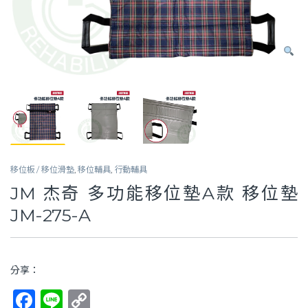
移位板 / 移位滑墊
,
移位輔具
,
行動輔具
JM 杰奇 多功能移位墊A款 移位墊
JM-275-A
分享：
F
Li
C