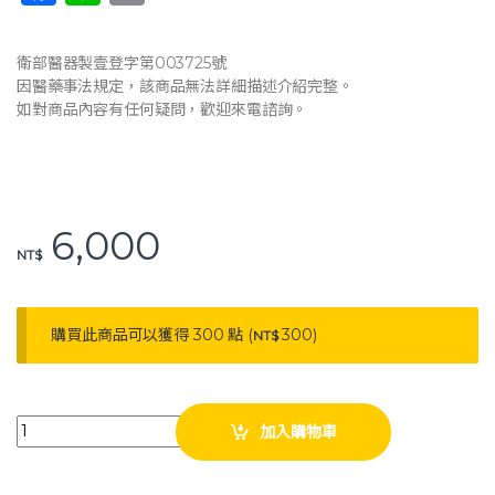
a
n
o
c
e
p
衛部醫器製壹登字第003725號
e
y
因醫藥事法規定，該商品無法詳細描述介紹完整。
如對商品內容有任何疑問，歡迎來電諮詢。
b
Li
o
n
o
k
k
6,000
NT$
購買此商品可以獲得 300 點 (
300
)
NT$
JM 杰奇 多功能移位墊A款 移位墊 JM-275-A quantity
加入購物車