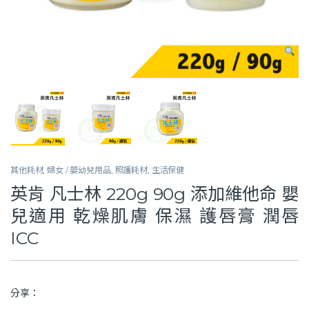
其他耗材
,
婦女 / 嬰幼兒用品
,
照護耗材
,
生活保健
英肯 凡士林 220g 90g 添加維他命 嬰
兒適用 乾燥肌膚 保濕 護唇膏 潤唇
ICC
分享：