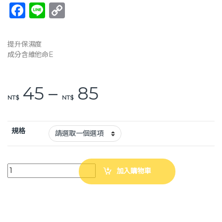
F
Li
C
a
n
o
c
e
p
提升保濕度
e
y
成分含維他命E
b
Li
o
n
價格範圍：NT$ 4
45
–
85
NT$
NT$
o
k
k
規格
英肯 凡士林 220g 90g 添加維他命 嬰兒適用 乾燥肌膚 保濕 護唇膏 潤唇 I
加入購物車