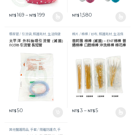
價格範圍：NT$ 169 到 NT$ 199
169
–
199
1,580
NT$
NT$
NT$
此產品有多種款式。 可在產品頁面選擇選項
此產品有多種款式。 可在產品頁
導尿管 / 引流袋
,
照護耗材
,
生活保健
棉片 / 棉棒 / 紗布
,
照護耗材
,
生活保
健
太平洋 外科抽吸引流管 (滅菌)
蓓莉雅 棉棒 (滅菌) – ENT棉棒 普
I10318 引流管 長短管
通棉棒 口腔棉棒 沖洗棉棒 棉花棒
棉棒
價格範圍：NT$ 3 
50
3
–
5
NT$
NT$
NT$
此產品有多種款式。 可在產品頁
其他醫護用品
,
手套 / 隔離防護衣
,
手
套及防護衣
,
照護耗材
,
醫護器材
,
防疫