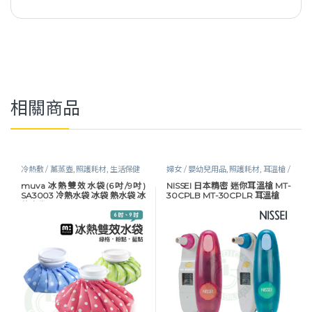
相關商品
冷熱敷 / 薰蒸壺
,
照護耗材
,
生活保健
婦女 / 嬰幼兒用品
,
照護耗材
,
耳溫槍 /
體溫計
muva 冰熱雙效水袋(6吋/9吋)
NISSEI 日本精密 迷你耳溫槍 MT-
SA3003 冷熱水袋 冰袋 熱水袋 冰
30CPLB MT-30CPLR 耳溫槍
熱水袋