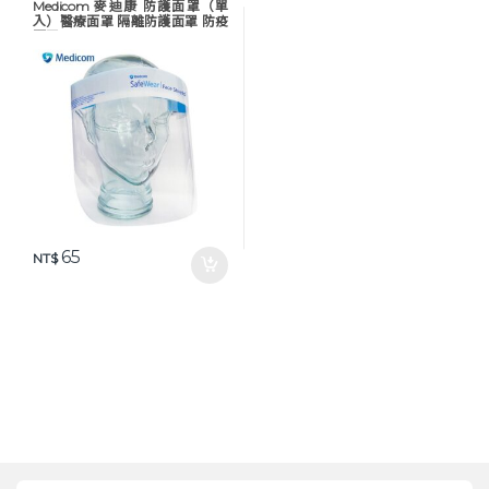
Medicom 麥迪康 防護面罩（單
物資
,
防護衣 / 面罩
入）醫療面罩 隔離防護面罩 防疫
面罩
65
NT$