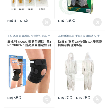
價格範圍：NT$ 3 到 NT$ 5
3
–
5
2,300
NT$
NT$
NT$
此產品有多種款式。 可在產品頁面選擇選項
此產品有多種款式。 可在產品頁
下肢護具
,
各式護具
,
指定折扣商品
,
生
其他醫護用品
,
手套 / 隔離防護衣
,
手
活保健
,
護膝｜髕骨帶
套及防護衣
,
照護耗材
,
生活保健
,
醫護
康威利 57200 運動型護膝 (黑)
防護衣 歐盟CE/美國FDA雙認證
器材
,
防疫物資
,
防護衣 / 面罩
NEOPRENE 提高膝蓋穩定性 羽
防疫必備 台灣製造
球 網球 登山 運動護具 Conwell
價格範圍：NT
580
200
–
280
NT$
NT$
NT$
此產品有多種款式。 可在產品頁