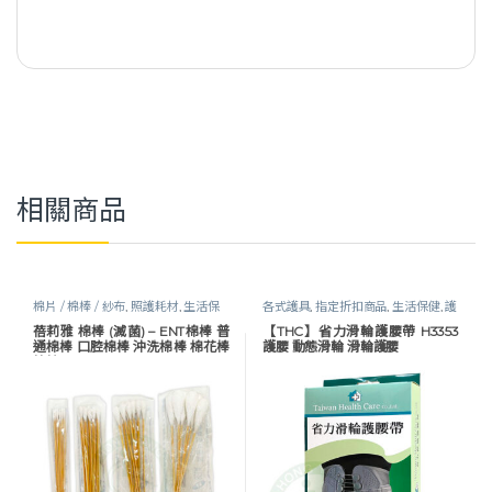
相關商品
棉片 / 棉棒 / 紗布
,
照護耗材
,
生活保
各式護具
,
指定折扣商品
,
生活保健
,
護
健
腰｜束腹帶
,
軀幹護具
蓓莉雅 棉棒 (滅菌) – ENT棉棒 普
【THC】省力滑輪護腰帶 H3353
通棉棒 口腔棉棒 沖洗棉棒 棉花棒
護腰 動態滑輪 滑輪護腰
棉棒