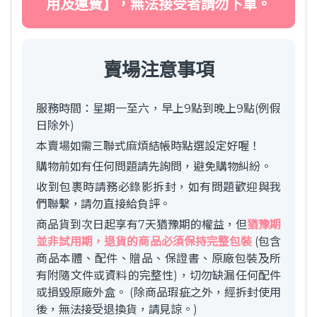
用及運費】，無法接受者請勿下單。
賣場注意事項
服務時間：星期一至六，早上9點到晚上9點(例假
日除外)
本賣場如需三聯式麻煩結帳時點選設定好喔！
購物前如有任何問題請先詢問，避免購物糾紛。
收到包裹時請務必錄影拆封，如有問題歡迎與我
們聯繫，請勿直接給負評。
商品貨到次日起享有7天猶豫期的權益，但
猶豫期
並非試用期，退貨的商品必須保持完整包裝
(包含
商品本體、配件、贈品、保證書、原廠包裝及所
有附隨文件或資料的完整性)，切勿缺漏任何配件
或損毀原廠外盒。 (除商品瑕疵之外，經拆封使用
後，無法接受退換貨，請見諒。)