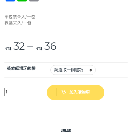
a
n
o
c
e
p
單包裝36入/一包
e
y
裸裝50入/一包
b
Li
o
n
價格範圍：NT$ 32
32
–
36
NT$
NT$
o
k
k
英肯細滑牙線棒
英肯 細滑牙線棒 36入單包裝 /50入裸裝 極細滑纖維 牙線棒 quantity
加入購物車
描述