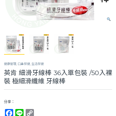
健康管理
,
口鼻保健
,
生活保健
英肯 細滑牙線棒 36入單包裝 /50入裸
裝 極細滑纖維 牙線棒
分享：
F
Li
C