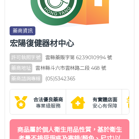
藥商資訊
宏陽復健器材中心
許可執照字號
雲縣藥販字第 6239010994 號
藥商地址
雲林縣斗六市雲林路二段 468 號
藥商諮詢專線
(05)5342365
合法優良藥商
有實體店面
專業級服務
安心有保障
商品屬於個人衛生用品性質，基於衛生
考量不接受瑕疵及寄錯(顏色、尺寸)以