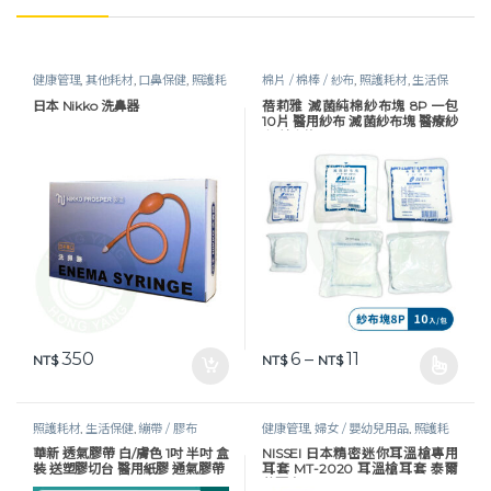
健康管理
,
其他耗材
,
口鼻保健
,
照護耗
棉片 / 棉棒 / 紗布
,
照護耗材
,
生活保
材
,
生活保健
健
日本 Nikko 洗鼻器
蓓莉雅 滅菌純棉紗布塊 8P 一包
10片 醫用紗布 滅菌紗布塊 醫療紗
布 紗布塊
價格範圍：NT$ 6 
350
6
–
11
NT$
NT$
NT$
此產品有多種款式。 可在產品頁
照護耗材
,
生活保健
,
繃帶 / 膠布
健康管理
,
婦女 / 嬰幼兒用品
,
照護耗
材
,
耳溫槍 / 體溫計
華新 透氣膠帶 白/膚色 1吋 半吋 盒
NISSEI 日本精密迷你耳溫槍專用
裝 送塑膠切台 醫用紙膠 通氣膠帶
耳套 MT-2020 耳溫槍耳套 泰爾
茂耳套