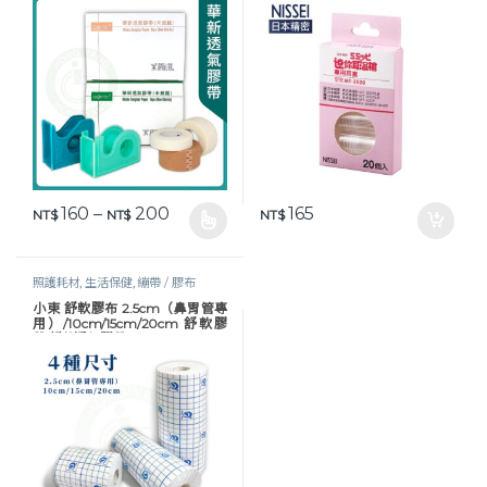
價格範圍：NT$ 160 到 NT$ 200
160
–
200
165
NT$
NT$
NT$
此產品有多種款式。 可在產品頁面選擇選項
照護耗材
,
生活保健
,
繃帶 / 膠布
小東 舒軟膠布 2.5cm（鼻胃管專
用）/10cm/15cm/20cm 舒軟膠
帶 舒軟透氣膠帶