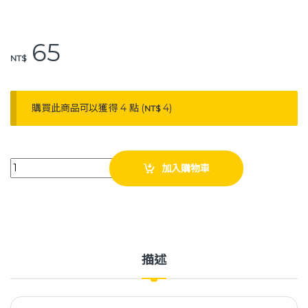
o
n
o
k
65
k
NT$
購買此商品可以獲得 4 點 (
4
)
NT$
英肯 精油貼布 10片/包 (艾草系列) 先涼後熱貼布 quantity
加入購物車
描述