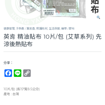
健康管理
,
冷熱敷 / 薰蒸壺
,
照護耗材
,
生活保健
,
繃帶 / 膠布
英肯 精油貼布 10片/包 (艾草系列) 先
涼後熱貼布
分享：
F
Li
C
a
n
o
c
e
p
10片/包 (長15*寬8.5公分)
e
y
產地 : 台灣
b
Li