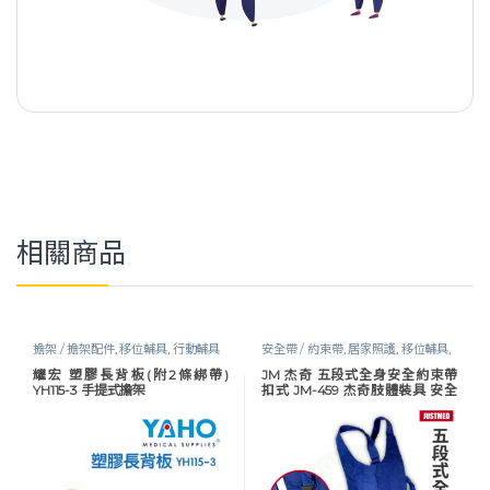
相關商品
擔架 / 擔架配件
,
移位輔具
,
行動輔具
安全帶 / 約束帶
,
居家照護
,
移位輔具
,
行動輔具
耀宏 塑膠長背板(附2條綁帶)
JM 杰奇 五段式全身安全約束帶
YH115-3 手提式擔架
扣式 JM-459 杰奇肢體裝具 安全
約束帶 全身安全帶