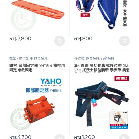
7,800
800
NT$
NT$
擔架 / 擔架配件
,
移位輔具
移位帶
,
移位輔具
,
行動輔具
耀宏 頭部固定器 YH115-4 擔架用
JM 杰奇 多功能握式移位帶 JM-
固定 急救固定
230 托沃士移位腰帶 學步帶 病患
移位裝置 移位帶
4,700
1,200
NT$
NT$