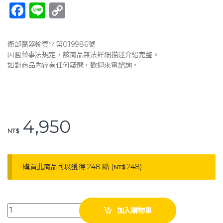
F
Li
C
a
n
o
c
e
p
衛部醫器輸壹字第019986號
e
y
因醫藥事法規定，該商品無法詳細描述介紹完整。
如對商品內容有任何疑問，歡迎來電諮詢。
b
Li
o
n
o
k
k
4,950
NT$
購買此商品可以獲得 248 點 (
248
)
NT$
弘采 起身支撐帶 IM429 瑞典製 起身拉帶 起身輔助 病床起身 宜美迪亞 弘采
加入購物車