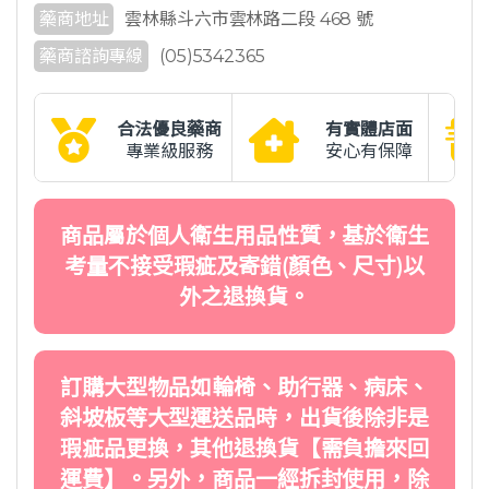
藥商地址
雲林縣斗六市雲林路二段 468 號
藥商諮詢專線
(05)5342365
合法優良藥商
有實體店面
專業級服務
安心有保障
商品屬於個人衛生用品性質，基於衛生
考量不接受瑕疵及寄錯(顏色、尺寸)以
外之退換貨。
訂購大型物品如輪椅、助行器、病床、
斜坡板等大型運送品時，出貨後除非是
瑕疵品更換，其他退換貨【需負擔來回
運費】。另外，商品一經拆封使用，除