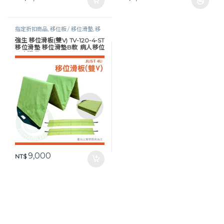
此產品有多種款式。 可在產品頁
指定折扣商品
,
移位板 / 移位滑墊
,
移
位輔具
,
行動輔具
強生 移位滑板(雙V) TV-120-4-ST
移位滑墊 移位滑墊B款 病人移位
臥床照顧 JUST 4U
9,000
NT$