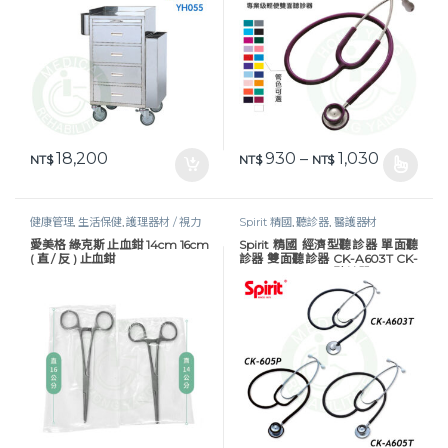
價格範圍：N
18,200
930
–
1,030
NT$
NT$
NT$
此產品有多種款式。 可在產品頁
健康管理
,
生活保健
,
護理器材 / 視力
Spirit 精國
,
聽診器
,
醫護器材
表
,
醫護器材
,
醫護工作設備
愛美格 綠克斯 止血鉗 14cm 16cm
Spirit 精國 經濟型聽診器 單面聽
( 直 / 反 ) 止血鉗
診器 雙面聽診器 CK-A603T CK-
A605T CK-605P 聽診器