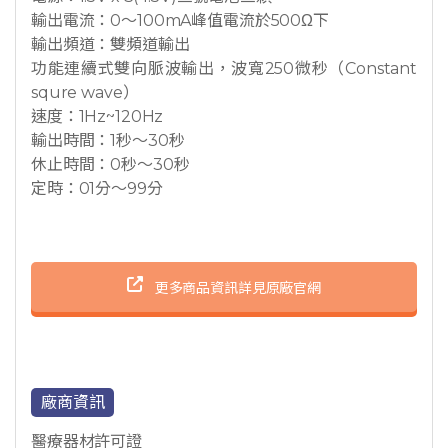
輸出電流：0～100mA峰值電流於500Ω下
輸出頻道：雙頻道輸出
功能連續式雙向脈波輸出，波寬250微秒（Constant
squre wave）
速度：1Hz~120Hz
輸出時間：1秒～30秒
休止時間：0秒～30秒
定時：01分～99分
更多商品資訊詳見原廠官網
廠商資訊
醫療器材許可證