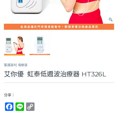
醫護器材
,
電療器
​艾你優 ​​ ​虹泰低週波治療器 HT326L
分享：
F
Li
C
a
n
o