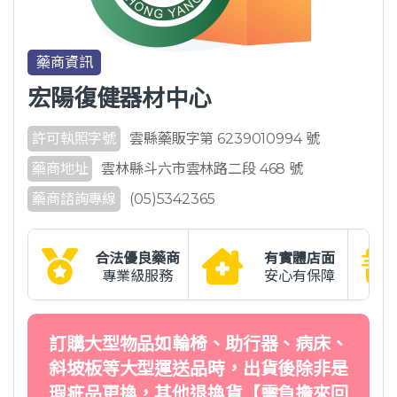
藥商資訊
宏陽復健器材中心
許可執照字號
雲縣藥販字第 6239010994 號
藥商地址
雲林縣斗六市雲林路二段 468 號
藥商諮詢專線
(05)5342365
合法優良藥商
有實體店面
專業級服務
安心有保障
訂購大型物品如輪椅、助行器、病床、
斜坡板等大型運送品時，出貨後除非是
瑕疵品更換，其他退換貨【需負擔來回