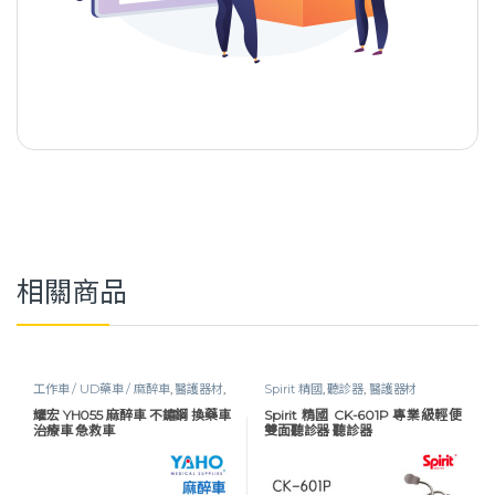
相關商品
工作車 / UD藥車 / 麻醉車
,
醫護器材
,
Spirit 精國
,
聽診器
,
醫護器材
醫護工作設備
耀宏 YH055 麻醉車 不鏽鋼 換藥車
Spirit 精國 CK-601P 專業級輕便
治療車 急救車
雙面聽診器 聽診器