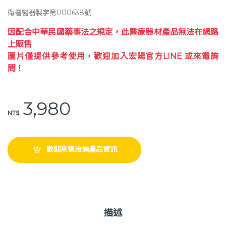
c
e
p
衛署醫器製字第000638號
e
y
因配合中華民國藥事法之規定，此醫療器材產品無法在網路
b
Li
上販售
o
n
圖片僅提供參考使用，歡迎加入宏陽官方LINE 或來電詢
問！
o
k
k
3,980
NT$
歡迎來電洽詢產品資訊
描述