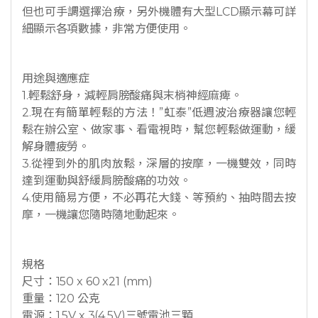
但也可手調選擇治療，另外機體有大型LCD顯示幕可詳
細顯示各項數據，非常方便使用。
用途與適應症
1.輕鬆舒身，減輕肩膀酸痛與末梢神經麻痺。
2.現在有簡單輕鬆的方法！”虹泰”低週波治療器讓您輕
鬆在辦公室、做家事、看電視時，幫您輕鬆做運動，緩
解身體疲勞。
3.從裡到外的肌肉放鬆，深層的按摩，一機雙效，同時
達到運動與舒緩肩膀酸痛的功效。
4.使用簡易方便，不必再花大錢、等預約、抽時間去按
摩，一機讓您隨時隨地動起來。
規格
尺寸：150 x 60 x21 (mm)
重量：120 公克
電源：1.5V x 3(4.5V)三號電池三顆