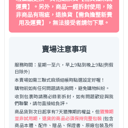
運費】。另外，商品一經拆封使用，除
非商品有瑕疵，退換貨【需負擔整新費
用及運費】，無法接受者請勿下單。
賣場注意事項
服務時間：星期一至六，早上9點到晚上9點(例假
日除外)
本賣場如需三聯式麻煩結帳時點選設定好喔！
購物前如有任何問題請先詢問，避免購物糾紛。
收到包裹時請務必錄影拆封，如有問題歡迎與我
們聯繫，請勿直接給負評。
商品貨到次日起享有7天猶豫期的權益，但
猶豫期
並非試用期，退貨的商品必須保持完整包裝
(包含
商品本體、配件、贈品、保證書、原廠包裝及所