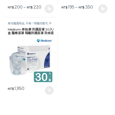
價格範圍：NT$ 200 到 NT$ 220
價格範圍：NT$
200
–
220
195
–
350
NT$
NT$
NT$
NT$
此產品有多種款式。 可在產品頁面選擇選項
此產品有多種款式。 可在產品頁
其他醫護用品
,
手套 / 隔離防護衣
,
手
套及防護衣
,
醫護器材
,
防疫物資
,
防護
Medicom 麥迪康 防護面罩 30入/
衣 / 面罩
盒 醫療面罩 隔離防護面罩 防疫面
罩
1,950
NT$