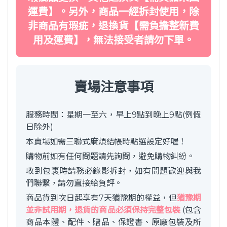
運費】。另外，商品一經拆封使用，除
非商品有瑕疵，退換貨【需負擔整新費
用及運費】，無法接受者請勿下單。
賣場注意事項
服務時間：星期一至六，早上9點到晚上9點(例假
日除外)
本賣場如需三聯式麻煩結帳時點選設定好喔！
購物前如有任何問題請先詢問，避免購物糾紛。
收到包裹時請務必錄影拆封，如有問題歡迎與我
們聯繫，請勿直接給負評。
商品貨到次日起享有7天猶豫期的權益，但
猶豫期
並非試用期，退貨的商品必須保持完整包裝
(包含
商品本體、配件、贈品、保證書、原廠包裝及所