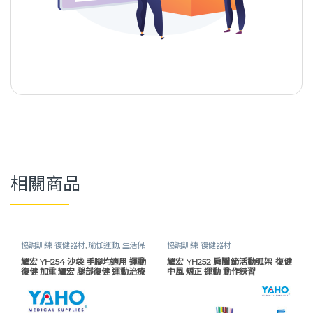
相關商品
協調訓練
,
復健器材
,
瑜伽運動
,
生活保
協調訓練
,
復健器材
健
耀宏 YH254 沙袋 手腳均適用 運動
耀宏 YH252 肩關節活動弧架 復健
復健 加重 耀宏 腿部復健 運動治療
中風 矯正 運動 動作練習