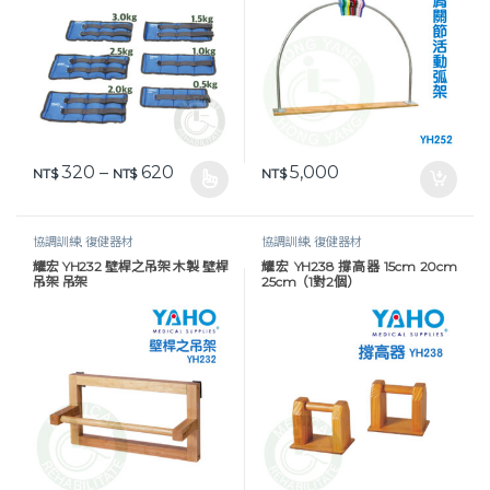
價格範圍：NT$ 320 到 NT$ 620
320
–
620
5,000
NT$
NT$
NT$
此產品有多種款式。 可在產品頁面選擇選項
協調訓練
,
復健器材
協調訓練
,
復健器材
耀宏 YH232 壁桿之吊架 木製 壁桿
耀宏 YH238 撐高器 15cm 20cm
吊架 吊架
25cm（1對2個）