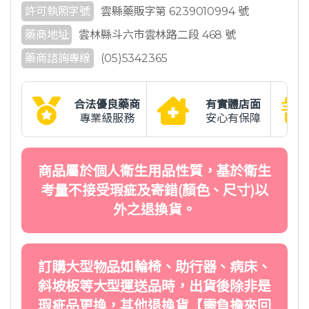
許可執照字號
雲縣藥販字第 6239010994 號
藥商地址
雲林縣斗六市雲林路二段 468 號
藥商諮詢專線
(05)5342365
合法優良藥商
有實體店面
專業級服務
安心有保障
商品屬於個人衛生用品性質，基於衛生
考量不接受瑕疵及寄錯(顏色、尺寸)以
外之退換貨。
訂購大型物品如輪椅、助行器、病床、
斜坡板等大型運送品時，出貨後除非是
瑕疵品更換，其他退換貨【需負擔來回