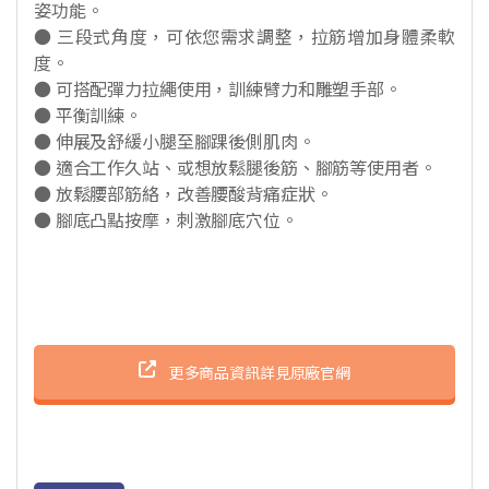
姿功能。
● 三段式角度，可依您需求調整，拉筋增加身體柔軟
度。
● 可搭配彈力拉繩使用，訓練臂力和雕塑手部。
● 平衡訓練。
● 伸展及舒緩小腿至腳踝後側肌肉。
● 適合工作久站、或想放鬆腿後筋、腳筋等使用者。
● 放鬆腰部筋絡，改善腰酸背痛症狀。
● 腳底凸點按摩，刺激腳底穴位。
更多商品資訊詳見原廠官網