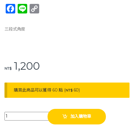
F
Li
C
a
n
o
c
e
p
三段式角度
e
y
b
Li
o
n
1,200
o
k
NT$
k
購買此商品可以獲得 60 點 (
60
)
NT$
艾你優 HO-108 第三代 拉筋板 足筋板 伸展拉筋板 足底按摩 quantity
加入購物車