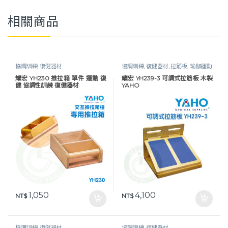
相關商品
協調訓練
,
復健器材
協調訓練
,
復健器材
,
拉筋板
,
瑜伽運動
耀宏 YH230 推拉箱 單件 運動 復
耀宏 YH239-3 可調式拉筋板 木製
健 協調性訓練 復健器材
YAHO
1,050
4,100
NT$
NT$
協調訓練
,
復健器材
協調訓練
,
復健器材