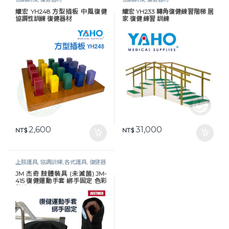
耀宏 YH248 方型插板 中風復健
耀宏 YH233 轉角復健練習階梯 居
協調性訓練 復健器材
家 復健 練習 訓練
2,600
31,000
NT$
NT$
上肢護具
,
協調訓練
,
各式護具
,
復健器
材
,
生活保健
,
石膏鞋 / 約束手套
JM 杰奇 肢體裝具 (未滅菌) JM-
415 復健運動手套 綁手固定 色彩
隨機出貨