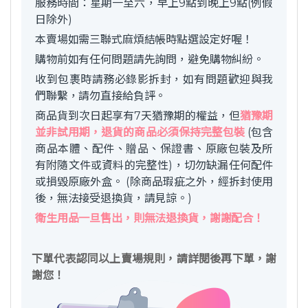
服務時間：星期一至六，早上9點到晚上9點(例假
日除外)
本賣場如需三聯式麻煩結帳時點選設定好喔！
購物前如有任何問題請先詢問，避免購物糾紛。
收到包裹時請務必錄影拆封，如有問題歡迎與我
們聯繫，請勿直接給負評。
商品貨到次日起享有7天猶豫期的權益，但
猶豫期
並非試用期，退貨的商品必須保持完整包裝
(包含
商品本體、配件、贈品、保證書、原廠包裝及所
有附隨文件或資料的完整性)，切勿缺漏任何配件
或損毀原廠外盒。 (除商品瑕疵之外，經拆封使用
後，無法接受退換貨，請見諒。)
衛生用品一旦售出，則無法退換貨，謝謝配合！
下單代表認同以上賣場規則，請詳閱後再下單，謝
謝您！