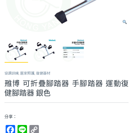
協調訓練
,
居家照護
,
復健器材
雃博 可折疊腳踏器 手腳踏器 運動復
健腳踏器 銀色
分享：
F
Li
C