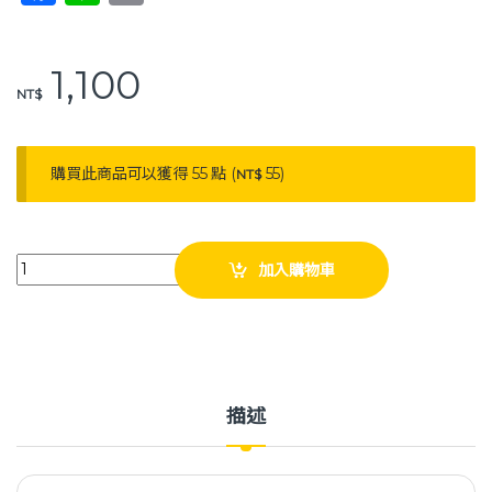
a
n
o
c
e
p
1,100
e
y
NT$
b
Li
o
n
購買此商品可以獲得 55 點 (
55
)
NT$
o
k
k
雃博 可折疊腳踏器 手腳踏器 運動復健腳踏器 銀色 quantity
加入購物車
描述