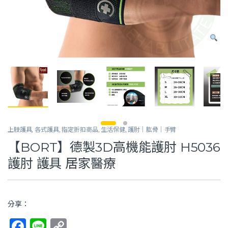
上肢護具
,
各式護具
,
指定折扣商品
,
生活保健
,
護肘｜肱骨｜手臂
【BORT】德製3D高機能護肘 H5036
護肘 護具 居家醫療
分享：
F
Li
C