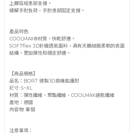
上髁區域患部支撐。
緩解手肘負荷，手肘患部固定支撐。
產品特色:
COOLMAX®材質，快乾舒適。
SOFTflex 3D針織透氣面料，具有天鵝絨般柔軟的表面
結構，更加彈性和穩定舒適。
【商品規格】
品名：BORT 德製3D高機能護肘
尺寸: S~XL
材質：彈性纖維、聚酯纖維、COOLMAX速乾纖維
產地：德國
內容物: 單個
注意事項：