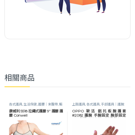
相關商品
各式護具
,
生活保健
,
護腰｜束腹帶
,
軀
上肢護具
,
各式護具
,
手部護具｜護腕
幹護具
｜手托板
,
生活保健
康威利 5518 拉繩式護腰 9” 護腰 護
OPPO 歐活 鋁托板腕護套
腰 Conwell
#2082 護腕 手腕固定 腕部固定
手腕保護 手腕支撐 手托板 歐柏