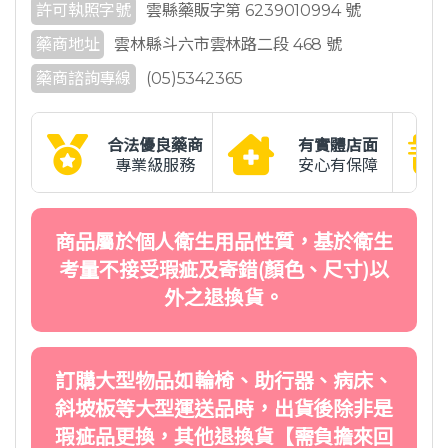
許可執照字號
雲縣藥販字第 6239010994 號
藥商地址
雲林縣斗六市雲林路二段 468 號
藥商諮詢專線
(05)5342365
合法優良藥商
有實體店面
專業級服務
安心有保障
商品屬於個人衛生用品性質，基於衛生
考量不接受瑕疵及寄錯(顏色、尺寸)以
外之退換貨。
訂購大型物品如輪椅、助行器、病床、
斜坡板等大型運送品時，出貨後除非是
瑕疵品更換，其他退換貨【需負擔來回