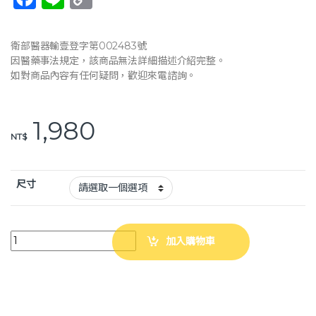
a
n
o
c
e
p
衛部醫器輸壹登字第002483號
e
y
因醫藥事法規定，該商品無法詳細描述介紹完整。
如對商品內容有任何疑問，歡迎來電諮詢。
b
Li
o
n
1,980
o
k
NT$
k
尺寸
【BORT】德製3D高機能護肘 H5036 護肘 護具 居家醫療 quantity
加入購物車