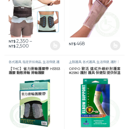
2,350
–
NT$
468
NT$
價格範圍：NT$ 2,350 到 NT$ 2,500
2,500
NT$
此產品有多種款式。 可在產品頁面選擇選項
此產品有多種款式。 可在產品頁
各式護具
,
指定折扣商品
,
生活保健
,
護
上肢護具
,
各式護具
,
生活保健
,
護肘｜
腰｜束腹帶
,
軀幹護具
肱骨｜手臂
【THC】省力滑輪護腰帶 H3353
OPPO 歐活 遠紅外線紗肘護套
護腰 動態滑輪 滑輪護腰
#2580 護肘 護具 保健型 提供保溫
效果 歐柏