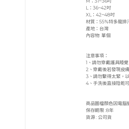
M：31~36吋
L：36~42吋
XL：42~48吋
材質：55%特多龍排
產地：台灣
內容物: 單個
注意事項：
1、請勿穿戴護具睡
2、穿戴後若發現皮
3、請勿繫得太緊，
4、手洗後直接陰乾
商品圖檔顏色因電腦
保存期限 :8年
貨源 : 公司貨