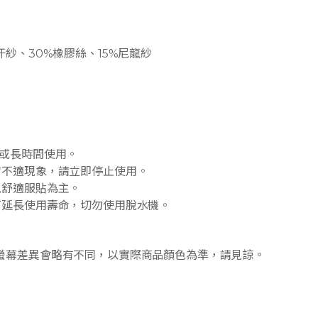
汗紗、30%橡膠絲、15%尼龍紗
覺或長時間使用。
膚不適現象，請立即停止使用。
以舒適服貼為主。
可延長使用壽命，切勿使用脫水機。
螢幕差異會略有不同，以實際商品顏色為準，請見諒。