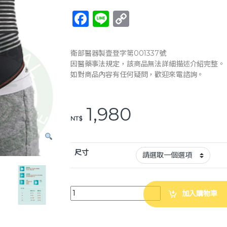
F
Li
C
a
n
o
c
e
p
衛部醫器製壹登字第001337號
e
y
因醫藥事法規定，該商品無法詳細描述介紹完整。
如對商品內容有任何疑問，歡迎來電諮詢。
b
Li
o
n
1,980
o
k
NT$
k
尺寸
【THC】吸濕排汗10吋護腰帶 (S~XL) 台灣製 護腰 護
加入購物車