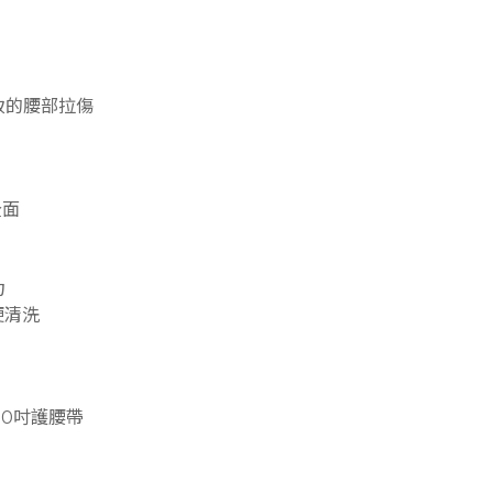
致的腰部拉傷
全面
力
便清洗
10吋護腰帶