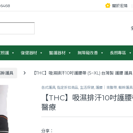
6468
關於宏陽
：
家照護
復健器材
醫護器材
無障礙改善
長照專區
軀幹護具
【THC】吸濕排汗10吋護腰帶 (S~XL) 台灣製 護腰 護
各式護具
,
指定折扣商品
,
生活保健
,
護腰｜束腹帶
,
軀幹護具
【THC】吸濕排汗10吋護腰帶 
醫療
分享：