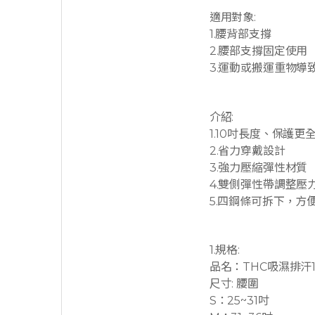
適用對象:
1.腰背部支撐
2.腰部支撐固定使用
3.運動或搬運重物導
介紹:
1.10吋長度、保護更
2.省力穿戴設計
3.強力壓縮彈性材質
4.雙側彈性帶調整壓
5.四鋼條可拆下，方
1.規格:
品名：THC吸濕排汗
尺寸: 腰圍
S：25~31吋