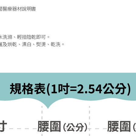
閱醫療器材說明書
水洗滌、輕扭陰乾即可。
曬及烘乾、漂白、熨燙、乾洗。