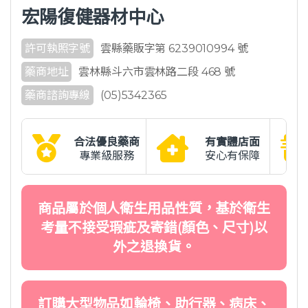
宏陽復健器材中心
許可執照字號
雲縣藥販字第 6239010994 號
藥商地址
雲林縣斗六市雲林路二段 468 號
藥商諮詢專線
(05)5342365
合法優良藥商
有實體店面
專業級服務
安心有保障
商品屬於個人衛生用品性質，基於衛生
考量不接受瑕疵及寄錯(顏色、尺寸)以
外之退換貨。
訂購大型物品如輪椅、助行器、病床、