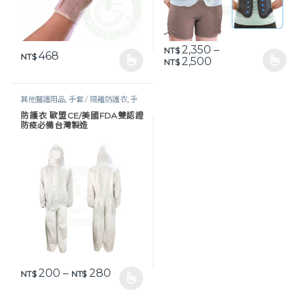
2,350
–
NT$
468
NT$
價格範圍：NT$ 2,35
2,500
NT$
此產品有多種款式。 可在產品頁面選擇選項
此產品有多種款式。 可在產品頁
其他醫護用品
,
手套 / 隔離防護衣
,
手
套及防護衣
,
照護耗材
,
生活保健
,
醫護
防護衣 歐盟CE/美國FDA雙認證
器材
,
防疫物資
,
防護衣 / 面罩
防疫必備 台灣製造
價格範圍：NT$ 200 到 NT$ 280
200
–
280
NT$
NT$
此產品有多種款式。 可在產品頁面選擇選項