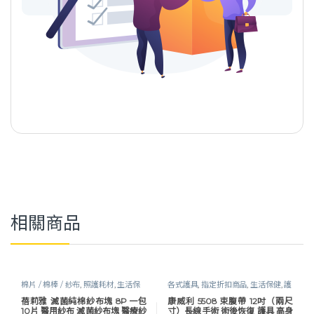
相關商品
棉片 / 棉棒 / 紗布
,
照護耗材
,
生活保
各式護具
,
指定折扣商品
,
生活保健
,
護
健
腰｜束腹帶
,
軀幹護具
蓓莉雅 滅菌純棉紗布塊 8P 一包
康威利 5508 束腹帶 12吋（兩尺
10片 醫用紗布 滅菌紗布塊 醫療紗
寸）長線手術 術後恢復 護具 高身