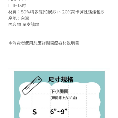
L: 11~13吋
材質：80%特多龍(竹炭紗)、20%萊卡彈性纖維包紗
產地：台灣
內容物: 單支護踝
＊消費者使用前應詳閱醫療器材說明書