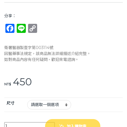
分享：
F
Li
C
a
n
o
c
e
p
衛署醫器製壹字第003114號
e
y
因醫藥事法規定，該商品無法詳細描述介紹完整。
如對商品內容有任何疑問，歡迎來電諮詢。
b
Li
o
n
450
o
k
NT$
k
尺寸
【THC】竹炭矽膠護踝 (穿戴式護踝) H0062 護踝 護具 quantity
加入購物車