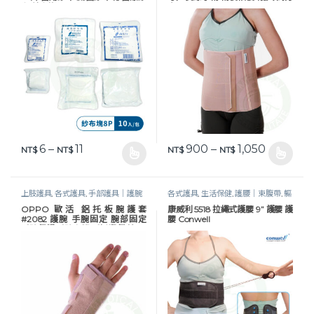
布 紗布塊
高 Conwell
價格範圍：NT$ 6 到 NT$ 11
價格範圍：N
6
–
11
900
–
1,050
NT$
NT$
NT$
NT$
此產品有多種款式。 可在產品頁面選擇選項
此產品有多種款式。 可在產品頁
上肢護具
,
各式護具
,
手部護具｜護腕
各式護具
,
生活保健
,
護腰｜束腹帶
,
軀
｜手托板
,
生活保健
幹護具
OPPO 歐活 鋁托板腕護套
康威利 5518 拉繩式護腰 9” 護腰 護
#2082 護腕 手腕固定 腕部固定
腰 Conwell
手腕保護 手腕支撐 手托板 歐柏