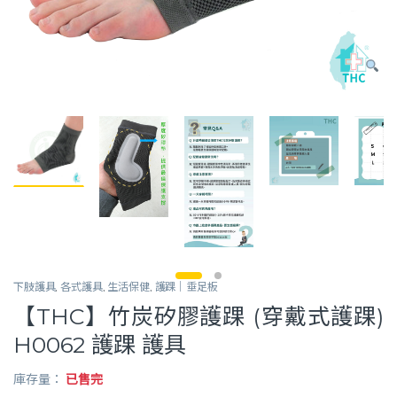
下肢護具
,
各式護具
,
生活保健
,
護踝｜垂足板
【THC】竹炭矽膠護踝 (穿戴式護踝)
H0062 護踝 護具
庫存量：
已售完