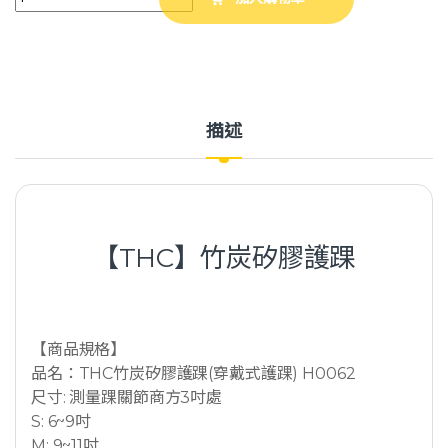
描述
【THC】竹炭矽膠護踝
【商品規格】
品名：THC竹炭矽膠護踝(穿戴式護踝) H0062
尺寸: 測量踝關節商方3吋處
S: 6~9吋
M: 9~11吋