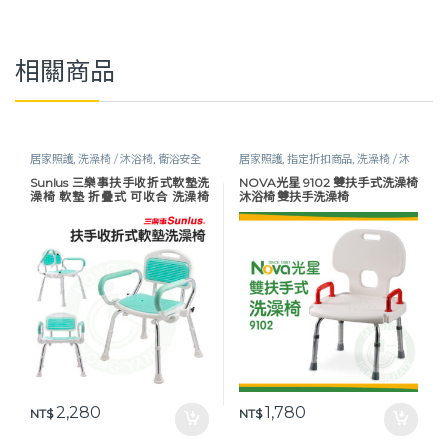
相關商品
居家照護
,
洗澡椅 / 沐浴椅
,
衛浴安全
居家照護
,
指定折扣商品
,
洗澡椅 / 沐
浴椅
,
衛浴安全
Sunlus 三樂事扶手收折式軟墊洗
NOVA光星 9102 雙扶手式洗澡椅
澡椅 軟墊 折疊式 可收合 洗澡椅
沐浴椅 雙扶手洗澡椅
沐浴椅 SP5605
2,280
1,780
NT$
NT$