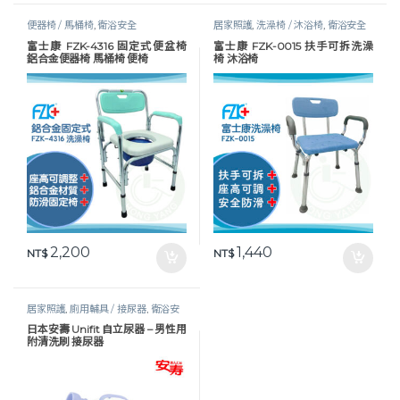
便器椅 / 馬桶椅
,
衛浴安全
居家照護
,
洗澡椅 / 沐浴椅
,
衛浴安全
富士康 FZK-4316 固定式便盆椅
富士康 FZK-0015 扶手可拆洗澡
鋁合金便器椅 馬桶椅 便椅
椅 沐浴椅
2,200
1,440
NT$
NT$
居家照護
,
廁用輔具 / 接尿器
,
衛浴安
全
日本安壽 Unifit 自立尿器 – 男性用
附清洗刷 接尿器