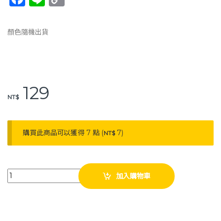
a
n
o
c
e
p
顏色隨機出貨
e
y
b
Li
o
n
129
o
k
NT$
k
購買此商品可以獲得 7 點 (
7
)
NT$
富士康 洗頭帽（顏色隨機）防水帽 洗髮帽 quantity
加入購物車