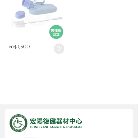
1,300
NT$