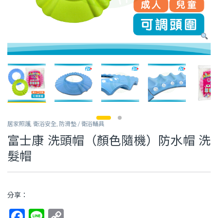
居家照護
,
衛浴安全
,
防滑墊 / 衛浴輔具
富士康 洗頭帽（顏色隨機）防水帽 洗
髮帽
分享：
F
Li
C