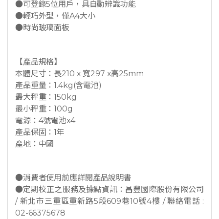
●可登錄5位用戶，具自動辨識功能
●輕巧外型，僅A4大小
●時尚玻璃面板
【產品規格】
本體尺寸：長210 x 寬297 x高25mm
產品重量：1.4kg(含電池)
最大秤重：150kg
最小秤重：100g
電源：4號電池x4
產品保固：1年
產地：中國
●消費者使用前應詳閱產品說明書
●定期校正之服務及據點資訊：昌豐國際股份有限公司
/ 新北市三重區重新路5段609巷10號4樓 / 聯絡電話 :
02-66375678