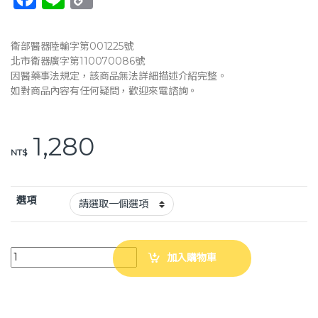
a
n
o
c
e
p
衛部醫器陸輸字第001225號
e
y
北市衛器廣字第110070086號
因醫藥事法規定，該商品無法詳細描述介紹完整。
b
Li
如對商品內容有任何疑問，歡迎來電諮詢。
o
n
o
k
1,280
k
NT$
選項
TANITA 四合一體組成計 FS-102 (3色) 體脂計 體重計 quantity
加入購物車