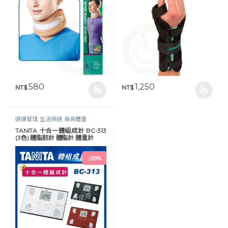
580
1,250
NT$
NT$
此產品有多種款式。 可在產品頁面選擇選項
此產品有多種款式。 可在產品頁
健康管理
,
生活保健
,
身高體重
TANITA 十合一體組成計 BC-313
(3色) 體脂肪計 體脂計 體重計
-
28%