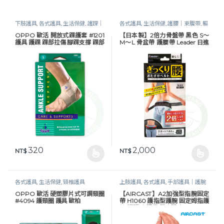
下肢護具
,
各式護具
,
生活保健
,
護踝｜
各式護具
,
生活保健
,
護腰｜束腹帶
,
軀
垂足板
幹護具
,
骨盆帶｜髖關節｜疝氣帶
OPPO 歐活 開放式踝護套 #1201
【日本製】2倍力骨盤帶 黑色 S〜
護具 護踝 踝部拉傷 腳踝支撐 踝部
M〜L 骨盆帶 護腰帶 Leader 日進
護具 歐柏
醫療器
320
2,000
NT$
NT$
此產品有多種款式。 可在產品頁面選擇選項
此產品有多種款式。 可在產品頁
各式護具
,
生活保健
,
頸椎護具
上肢護具
,
各式護具
,
手部護具｜護腕
｜手托板
,
指定折扣商品
,
生活保健
OPPO 歐活 硬塑膠片式可調頸圈
【AIRCAST】A2加強型指腕固定
#4094 護頸圈 護具 歐柏
帶 H1060 護指型護腕 固定姆指護
腕 媽媽手 護具 居家醫療