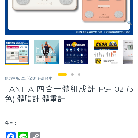
健康管理
,
生活保健
,
身高體重
TANITA 四合一體組成計 FS-102 (3
色) 體脂計 體重計
分享：
F
Li
C