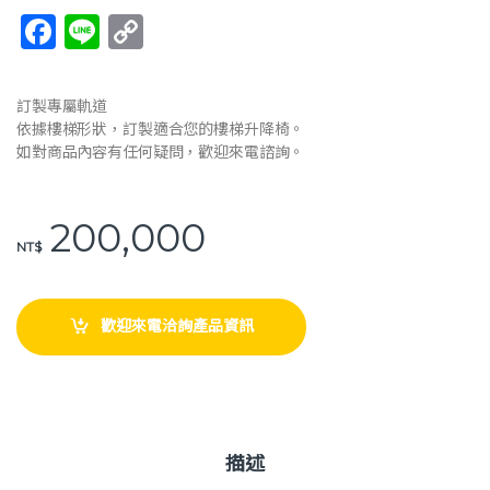
F
Li
C
a
n
o
c
e
p
訂製專屬軌道
e
y
依據樓梯形狀，訂製適合您的樓梯升降椅。
如對商品內容有任何疑問，歡迎來電諮詢。
b
Li
o
n
200,000
o
k
NT$
k
歡迎來電洽詢產品資訊
描述