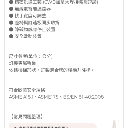
● 精密軌道工藝 (CWB加拿大焊接協會認證)
● 無線電智能遙控器
● 扶手寬度可調整
● 座椅與腳踏板同步收折
● 障礙物感應停止裝置
● 安全啟動裝置
尺寸參考(單位：公分)
訂製專屬軌道
依據樓梯形狀，訂製適合您的樓梯升降椅。
符合歐美安全規格
ASME A18.1、ASME17.5、BS/EN 81-40:2008
【常見問題整理】