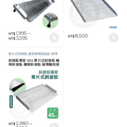
1,995
–
NT$
8,500
NT$
價格範圍：NT$ 1,995 到 NT$ 3,595
3,595
NT$
此產品有多種款式。 可在產品頁面選擇選項
單片式斜坡板
,
居家無障礙設施
,
無障
礙改善
,
鋁合金斜坡板
,
長照專區
斜坡板專家 B36 單片式斜坡板 輪
椅斜坡板 樓梯斜坡板 無障礙斜坡
板 活動斜坡板 鋁合金 斜坡板
2,980
–
NT$