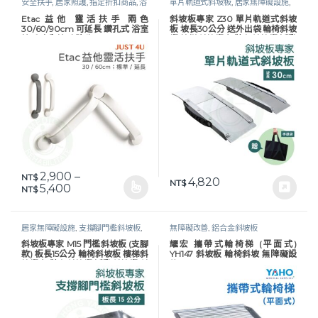
安全扶手
,
居家照護
,
指定折扣商品
,
浴
單片軌道式斜坡板
,
居家無障礙設施
,
室 / 馬桶安全扶手
,
無障礙改善
,
衛浴
無障礙改善
,
鋁合金斜坡板
,
長照專區
Etac 益他 靈活扶手 兩色
斜坡板專家 Z30 單片軌道式斜坡
安全
30/60/90cm 可延長 鑽孔式 浴室
板 坡長30公分 送外出袋 輪椅斜坡
扶手 安全扶手 強生 JUST 4U
板 樓梯斜坡板 無障礙斜坡板 活動
斜坡板 斜坡板
2,900
–
NT$
4,820
NT$
價格範圍：NT$ 2,900 到 NT$ 5,400
5,400
NT$
此產品有多種款式。 可在產品頁面選擇選項
居家無障礙設施
,
支撐腳門檻斜坡板
,
無障礙改善
,
鋁合金斜坡板
無障礙改善
,
鋁合金斜坡板
,
長照專區
斜坡板專家 M15 門檻斜坡板 (支腳
耀宏 攜帶式輪椅梯 (平面式)
款) 板長15公分 輪椅斜坡板 樓梯斜
YH147 斜坡板 輪椅斜坡 無障礙設
坡板 無障礙斜坡板 活動斜坡板 斜
施 YAHO
坡板