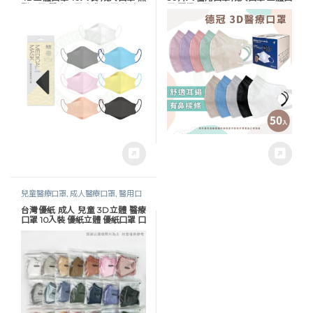
型口罩 醫療口罩 友你口罩 韓式口
罩 耳繩口罩
罩
兒童醫療口罩
,
成人醫療口罩
,
醫用口
罩
,
防疫物資
台灣優紙 成人 兒童 3D立體 醫療
口罩 10入裝 優紙立體 優紙口罩 口
罩隨身包 立體口罩 3D口罩