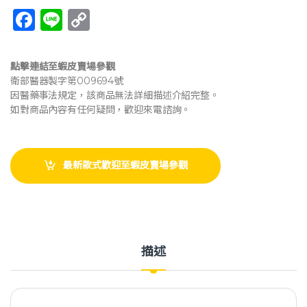
F
Li
C
a
n
o
c
e
p
點擊連結至蝦皮賣場參觀
e
y
衛部醫器製字第009694號
因醫藥事法規定，該商品無法詳細描述介紹完整。
b
Li
如對商品內容有任何疑問，歡迎來電諮詢。
o
n
o
k
最新款式歡迎至蝦皮賣場參觀
k
描述