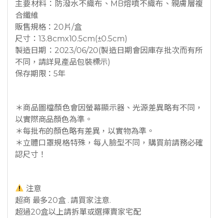
主要材料：防潑水不織布、MB熔噴不織布、親膚層複
合纖維
販售規格：20片/盒
尺寸：13.8cmx10.5cm(±0.5cm)
製造日期：2023/06/20(製造日期會因庫存批次而有所
不同，請詳見產品包裝標示)
保存期限：5年
＊商品圖檔顏色會因螢幕顯示器、光源差異略有不同，
以實際商品顏色為準。
＊每批布的顏色略有差異，以實物為準。
＊立體口罩規格特殊，每人臉型不同，購買前請務必確
認尺寸！
注意
超商 最多20盒 . 請買家注意.
超過20盒以上請拆單或選擇賣家宅配