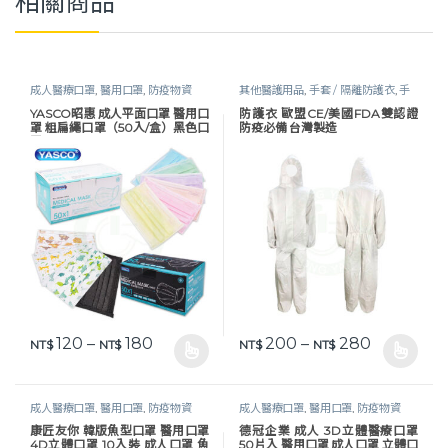
相關商品
成人醫療口罩
,
醫用口罩
,
防疫物資
其他醫護用品
,
手套 / 隔離防護衣
,
手
套及防護衣
,
照護耗材
,
生活保健
,
醫護
YASCO昭惠 成人平面口罩 醫用口
防護衣 歐盟CE/美國FDA雙認證
器材
,
防疫物資
,
防護衣 / 面罩
罩 粗扁繩口罩（50入/盒）黑色口
防疫必備 台灣製造
罩
價格範圍：NT$ 120 到 NT$ 180
價格範圍：NT
120
–
180
200
–
280
NT$
NT$
NT$
NT$
此產品有多種款式。 可在產品頁面選擇選項
此產品有多種款式。 可在產品頁
成人醫療口罩
,
醫用口罩
,
防疫物資
成人醫療口罩
,
醫用口罩
,
防疫物資
康匠友你 韓版魚型口罩 醫用口罩
德冠企業 成人 3D立體醫療口罩
4D立體口罩 10入裝 成人口罩 魚
50片入 醫用口罩 成人口罩 立體口