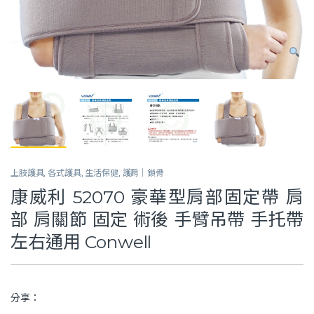
上肢護具
,
各式護具
,
生活保健
,
護肩｜鎖骨
康威利 52070 豪華型肩部固定帶 肩
部 肩關節 固定 術後 手臂吊帶 手托帶
左右通用 Conwell
分享：