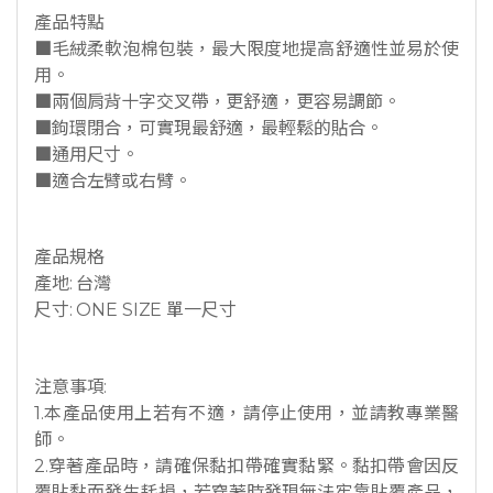
產品特點
■毛絨柔軟泡棉包裝，最大限度地提高舒適性並易於使
用。
■兩個肩背十字交叉帶，更舒適，更容易調節。
■鉤環閉合，可實現最舒適，最輕鬆的貼合。
■通用尺寸。
■適合左臂或右臂。
產品規格
產地: 台灣
尺寸: ONE SIZE 單一尺寸
注意事項:
1.本產品使用上若有不適，請停止使用，並請教專業醫
師。
2.穿著產品時，請確保黏扣帶確實黏緊。黏扣帶會因反
覆貼黏而發生耗損，若穿著時發現無法牢靠貼覆產品，