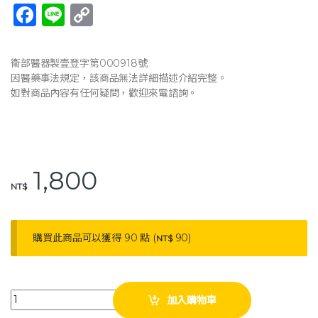
F
Li
C
a
n
o
c
e
p
衛部醫器製壹登字第000918號
e
y
因醫藥事法規定，該商品無法詳細描述介紹完整。
如對商品內容有任何疑問，歡迎來電諮詢。
b
Li
o
n
o
k
k
1,800
NT$
購買此商品可以獲得 90 點 (
90
)
NT$
康威利 52070 豪華型肩部固定帶 肩部 肩關節 固定 術後 手臂吊帶 手托帶 左右
加入購物車