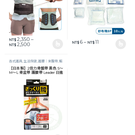
2,350
–
NT$
價格範圍：NT$ 6 
6
–
11
NT$
NT$
價格範圍：NT$ 2,350 到 NT$ 2,500
2,500
NT$
此產品有多種款式。 可在產品頁面選擇選項
此產品有多種款式。 可在產品頁
各式護具
,
生活保健
,
護腰｜束腹帶
,
軀
幹護具
,
骨盆帶｜髖關節｜疝氣帶
【日本製】2倍力骨盤帶 黑色 S〜
M〜L 骨盆帶 護腰帶 Leader 日進
醫療器