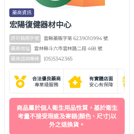
藥商資訊
宏陽復健器材中心
許可執照字號
雲縣藥販字第 6239010994 號
藥商地址
雲林縣斗六市雲林路二段 468 號
藥商諮詢專線
(05)5342365
合法優良藥商
有實體店面
專業級服務
安心有保障
商品屬於個人衛生用品性質，基於衛生
考量不接受瑕疵及寄錯(顏色、尺寸)以
外之退換貨。