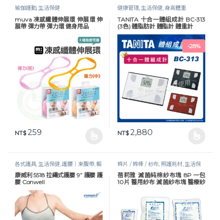
瑜伽運動
,
生活保健
健康管理
,
生活保健
,
身高體重
muva 凍感纖體伸展環 伸展環 伸
TANITA 十合一體組成計 BC-313
展帶 彈力帶 彈力環 健身用品
(3色) 體脂肪計 體脂計 體重計
-
28%
259
2,880
NT$
NT$
此產品有多種款式。 可在產品頁面選擇選項
此產品有多種款式。 可在產品頁
各式護具
,
生活保健
,
護腰｜束腹帶
,
軀
棉片 / 棉棒 / 紗布
,
照護耗材
,
生活保
幹護具
健
康威利 5518 拉繩式護腰 9” 護腰 護
蓓莉雅 滅菌純棉紗布塊 8P 一包
腰 Conwell
10片 醫用紗布 滅菌紗布塊 醫療紗
布 紗布塊