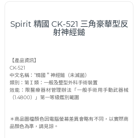
Spirit 精國 CK-521 三角豪華型反
射神經鎚
【產品資訊】
CK-521
中文名稱：“精國＂神經鎚（未滅菌）
類別：第Ｉ類：一般及整型外科手術裝置
效能：限醫療器材管理辦法「一般手術用手動武器械
（1.4800）」第一等級鑑別範圍
＊商品圖檔顏色因電腦螢幕差異會略有不同，以實際商
品顏色為準，請見諒。