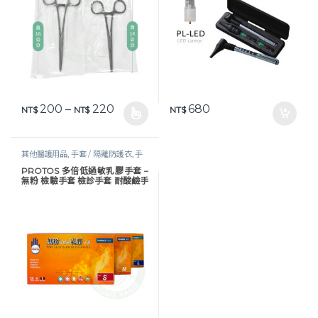
價格範圍：NT$ 200 到 NT$ 220
200
–
220
680
NT$
NT$
NT$
此產品有多種款式。 可在產品頁面選擇選項
其他醫護用品
,
手套 / 隔離防護衣
,
手
套及防護衣
,
照護耗材
,
醫護器材
PROTOS 多倍低過敏乳膠手套 –
無粉 檢驗手套 檢診手套 耐酸鹼手
套