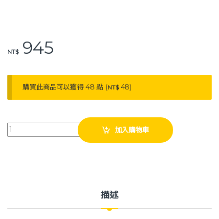
o
n
o
k
k
945
NT$
購買此商品可以獲得 48 點 (
48
)
NT$
Spirit 精國 CK-521 三角豪華型反射神經鎚 神經鎚 quantity
加入購物車
描述