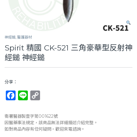
神經鎚
,
醫護器材
Spirit 精國 CK-521 三角豪華型反射神
經鎚 神經鎚
分享：
F
Li
C
a
n
o
c
e
p
衛署醫器製壹字第001622號
e
y
因醫藥事法規定，該商品無法詳細描述介紹完整。
如對商品內容有任何疑問，歡迎來電諮詢。
b
Li