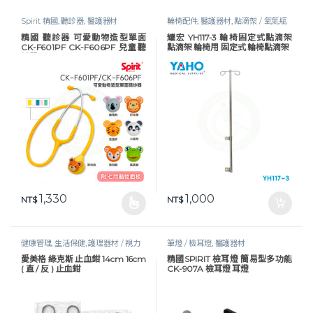
Spirit 精國
,
聽診器
,
醫護器材
輪椅配件
,
醫護器材
,
點滴架 / 氧氣瓶
架
精國 聽診器 可愛動物造型單面
耀宏 YH117-3 輪椅固定式點滴架
CK-F601PF CK-F606PF 兒童聽
點滴架 輪椅用 固定式 輪椅點滴架
診器
1,330
1,000
NT$
NT$
此產品有多種款式。 可在產品頁面選擇選項
健康管理
,
生活保健
,
護理器材 / 視力
筆燈 / 檢耳燈
,
醫護器材
表
,
醫護器材
,
醫護工作設備
愛美格 綠克斯 止血鉗 14cm 16cm
精國SPIRIT 檢耳燈 簡易型多功能
( 直 / 反 ) 止血鉗
CK-907A 檢耳燈 耳燈