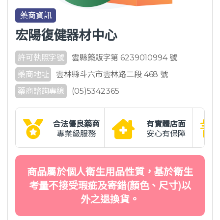
藥商資訊
宏陽復健器材中心
許可執照字號
雲縣藥販字第 6239010994 號
藥商地址
雲林縣斗六市雲林路二段 468 號
藥商諮詢專線
(05)5342365
合法優良藥商
有實體店面
專業級服務
安心有保障
商品屬於個人衛生用品性質，基於衛生
考量不接受瑕疵及寄錯(顏色、尺寸)以
外之退換貨。