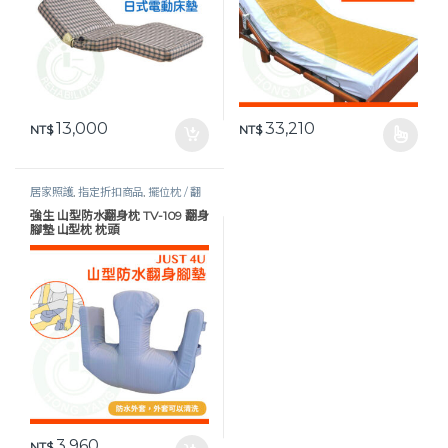
13,000
33,210
NT$
NT$
此產品有多種款式。 可在產品頁
居家照護
,
指定折扣商品
,
擺位枕 / 翻
身枕
,
減壓防褥瘡
強生 山型防水翻身枕 TV-109 翻身
腳墊 山型枕 枕頭
3,960
NT$