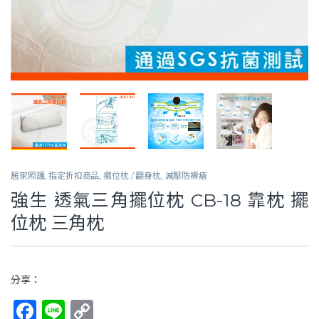
居家照護
,
指定折扣商品
,
擺位枕 / 翻身枕
,
減壓防褥瘡
強生 透氣三角擺位枕 CB-18 靠枕 擺
位枕 三角枕
分享：
F
Li
C