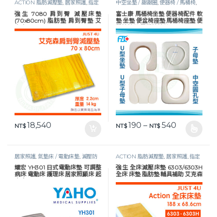
ACTION 脂肪減壓墊
,
居家照護
,
指定
中空坐墊 / 甜甜圈
,
便器椅 / 馬桶椅
,
折扣商品
,
減壓防褥瘡
廁用輔具 / 接尿器
,
減壓防褥瘡
,
衛浴
強生 7080 肩到臀 減壓床墊
富士康 馬桶椅坐墊 便器椅配件 軟
安全
(70x80cm) 脂肪墊 肩到臀墊 艾
墊 坐墊 便盆椅座墊 馬桶椅座墊 便
克森 ACTION
器椅椅墊 馬桶椅椅墊
價格範圍：NT$
18,540
190
–
540
NT$
NT$
NT$
此產品有多種款式。 可在產品頁
居家照護
,
氣墊床 / 電動床墊
,
減壓防
ACTION 脂肪減壓墊
,
居家照護
,
指定
褥瘡
,
護理床具及配件
折扣商品
,
減壓防褥瘡
耀宏 YH301 日式電動床墊 可調整
強生 全床減壓床墊 6303/6303H
病床 電動床 護理床 居家照顧床 起
全床 床墊 脂肪墊 輔具補助 艾克森
身床
ACTION