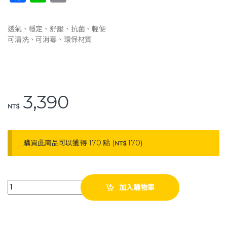
a
n
o
c
e
p
透氣、穩定、舒壓、抗菌、輕便
e
y
可清洗、可消毒、環保材質
b
Li
o
n
o
k
3,390
k
NT$
購買此商品可以獲得 170 點 (
170
)
NT$
強生 透氣三角擺位枕 CB-18 靠枕 擺位枕 三角枕 quantity
加入購物車