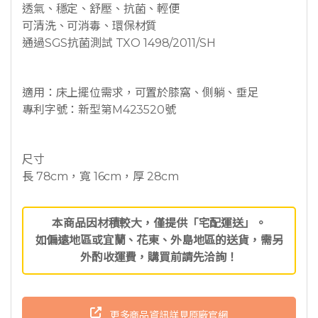
透氣、穩定、舒壓、抗菌、輕便
可清洗、可消毒、環保材質
通過SGS抗菌測試 TXO 1498/2011/SH
適用：床上擺位需求，可置於膝窩、側躺、垂足
專利字號：新型第M423520號
尺寸
長 78cm，寬 16cm，厚 28cm
本商品因材積較大，僅提供「宅配運送」。
如偏遠地區或宜蘭、花東、外島地區的送貨，需另
外酌收運費，購買前請先洽詢！
更多商品資訊詳見原廠官網