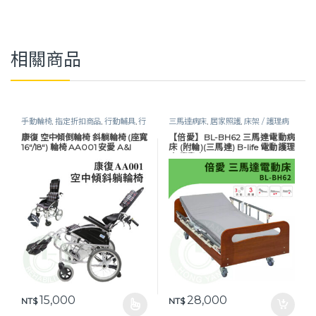
相關商品
手動輪椅
,
指定折扣商品
,
行動輔具
,
行
三馬達病床
,
居家照護
,
床架 / 護理病
動輔具
,
輪椅
,
長照專區
,
高背 / 傾倒輪
床
,
護理床具及配件
,
長照專區
,
預防褥
康復 空中傾倒輪椅 斜躺輪椅 (座寬
【倍愛】BL-BH62 三馬達電動病
椅
瘡
16“/18“) 輪椅 AA001 安愛 A&I
床 (附輪)(三馬達) B-life 電動護理
床 電動床
15,000
28,000
NT$
NT$
此產品有多種款式。 可在產品頁面選擇選項