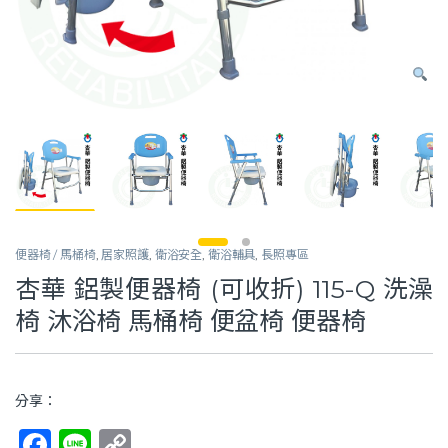
便器椅 / 馬桶椅
,
居家照護
,
衛浴安全
,
衛浴輔具
,
長照專區
杏華 鋁製便器椅 (可收折) 115-Q 洗澡
椅 沐浴椅 馬桶椅 便盆椅 便器椅
分享：
F
Li
C