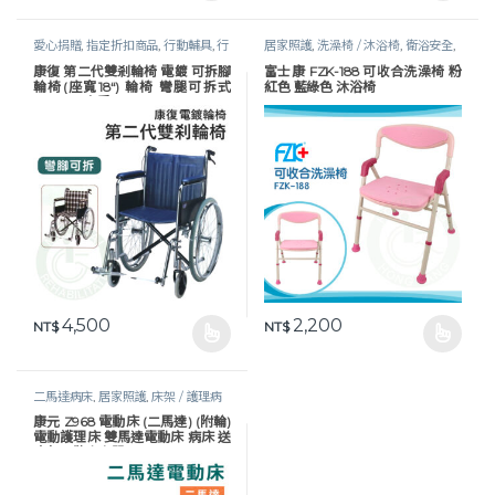
愛心捐贈
,
指定折扣商品
,
行動輔具
,
行
居家照護
,
洗澡椅 / 沐浴椅
,
衛浴安全
,
動輔具
,
輪椅
,
鐵製 / 電鍍輪椅
,
長照專
衛浴輔具
,
長照專區
康復 第二代雙剎輪椅 電鍍 可拆腳
富士康 FZK-188 可收合洗澡椅 粉
區
輪椅(座寬18“) 輪椅 彎腿可拆式
紅色 藍綠色 沐浴椅
AC040 安愛
4,500
2,200
NT$
NT$
此產品有多種款式。 可在產品頁面選擇選項
此產品有多種款式。 可在產品頁
二馬達病床
,
居家照護
,
床架 / 護理病
床
,
護理床具及配件
,
長照專區
,
預防褥
康元 Z968 電動床 (二馬達) (附輪)
瘡
電動護理床 雙馬達電動床 病床 送
床包＋防水中單