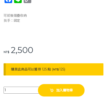
a
n
o
c
e
p
可前後摺疊收納
e
y
扶手：固定
b
Li
o
n
o
k
2,500
k
NT$
購買此商品可以獲得 125 點 (
125
)
NT$
杏華 鋁製便器椅 (可收折) 115-Q 洗澡椅 沐浴椅 馬桶椅 便盆椅 便器椅 qua
加入購物車