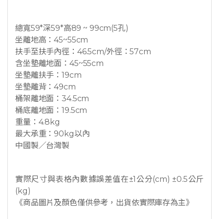
總寬59*深59*高89 ~ 99cm(5孔)
坐離地高：45~55cm
扶手至扶手內徑：46.5cm/外徑：57cm
含坐墊離地面：45~55cm
坐墊離扶手：19cm
坐墊離背：49cm
桶架離地面：34.5cm
桶底離地面：19.5cm
重量：4.8kg
最大承重：90kg以內
中國製／台灣製
實際尺寸與表格內數據誤差值在±1公分(cm) ±0.5公斤
(kg)
《商品圖片及顏色僅供參考，出貨依實際庫存為主》