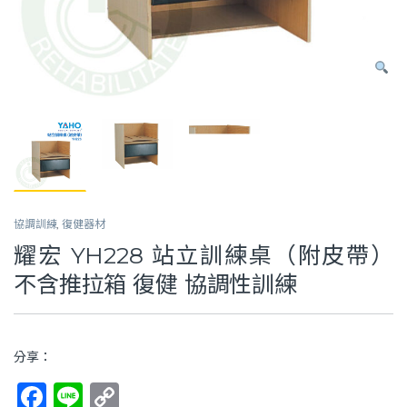
協調訓練
,
復健器材
耀宏 YH228 站立訓練桌（附皮帶）
不含推拉箱 復健 協調性訓練
分享：
F
Li
C