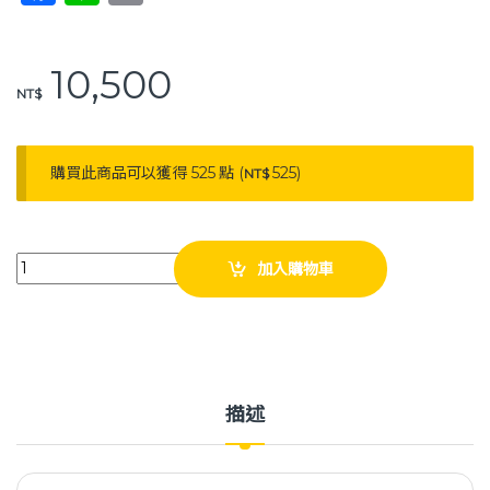
a
n
o
c
e
p
10,500
e
y
NT$
b
Li
o
n
購買此商品可以獲得 525 點 (
525
)
NT$
o
k
k
耀宏 YH228 站立訓練桌（附皮帶） 不含推拉箱 復健 協調性訓練 quant
加入購物車
描述