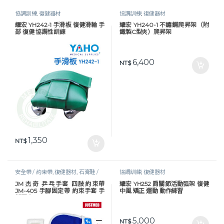
協調訓練
,
復健器材
協調訓練
,
復健器材
耀宏 YH242-1 手滑板 復健滑輪 手
耀宏 YH240-1 不鏽鋼爬昇架（附
部 復健 協調性訓練
鐵製C型夾）爬昇架
6,400
NT$
1,350
NT$
安全帶 / 約束帶
,
復健器材
,
石膏鞋 /
協調訓練
,
復健器材
約束手套
,
移位輔具
,
行動輔具
JM 杰奇 乒乓手套 四肢約束帶
耀宏 YH252 肩關節活動弧架 復健
JM-405 手腳固定帶 約束手套 手
中風 矯正 運動 動作練習
部固定
5,000
NT$