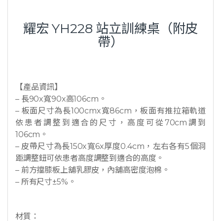
耀宏 YH228 站立訓練桌（附皮
帶）
【產品資訊】
– 長90x寬90x高106cm。
– 板面尺寸為長100cmx寬86cm，板面有推拉箱軌道
依患者調整到適合的尺寸，高度可從70cm調到
106cm。
– 皮帶尺寸為長150x寬6x厚度0.4cm，左右各有5個洞
距調整鈕可依患者高度調整到適合的高度。
– 前方擋膝板上舖乳膠皮，內舖高密度泡棉。
– 所有尺寸±5%。
材質：