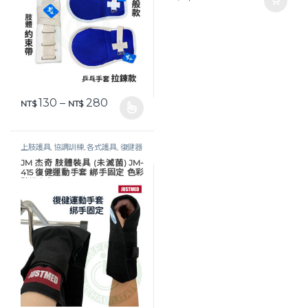
價格範圍：NT$ 130 到 NT$ 280
130
–
280
NT$
NT$
此產品有多種款式。 可在產品頁面選擇選項
上肢護具
,
協調訓練
,
各式護具
,
復健器
材
,
生活保健
,
石膏鞋 / 約束手套
JM 杰奇 肢體裝具 (未滅菌) JM-
415 復健運動手套 綁手固定 色彩
隨機出貨