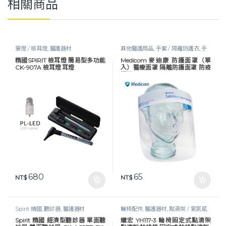
相關商品
筆燈 / 檢耳燈
,
醫護器材
其他醫護用品
,
手套 / 隔離防護衣
,
手
套及防護衣
,
照護耗材
,
醫護器材
,
防疫
精國SPIRIT 檢耳燈 簡易型多功能
Medicom 麥迪康 防護面罩（單
物資
,
防護衣 / 面罩
CK-907A 檢耳燈 耳燈
入）醫療面罩 隔離防護面罩 防疫
面罩
680
65
NT$
NT$
Spirit 精國
,
聽診器
,
醫護器材
輪椅配件
,
醫護器材
,
點滴架 / 氧氣瓶
架
Spirit 精國 經濟型聽診器 單面聽
耀宏 YH117-3 輪椅固定式點滴架