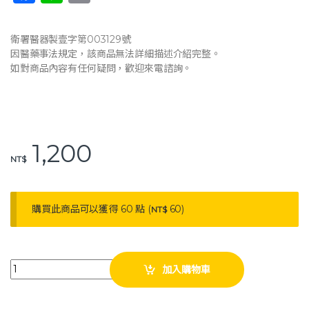
a
n
o
c
e
p
衛署醫器製壹字第003129號
e
y
因醫藥事法規定，該商品無法詳細描述介紹完整。
如對商品內容有任何疑問，歡迎來電諮詢。
b
Li
o
n
o
k
k
1,200
NT$
購買此商品可以獲得 60 點 (
60
)
NT$
耀宏 YH117-2 輪椅二截式點滴架 點滴架 二截式 輪椅點滴架 quantity
加入購物車