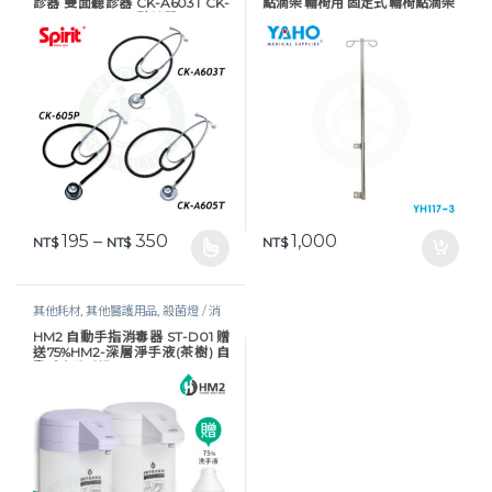
診器 雙面聽診器 CK-A603T CK-
點滴架 輪椅用 固定式 輪椅點滴架
A605T CK-605P 聽診器
價格範圍：NT$ 195 到 NT$ 350
195
–
350
1,000
NT$
NT$
NT$
此產品有多種款式。 可在產品頁面選擇選項
其他耗材
,
其他醫護用品
,
殺菌燈 / 消
毒器 / 保溫器
,
照護耗材
,
生活保健
,
酒
HM2 自動手指消毒器 ST-D01 贈
精 / 乾洗手
,
醫護器材
,
防疫物資
送75%HM2-深層淨手液(茶樹) 自
動感應洗手機