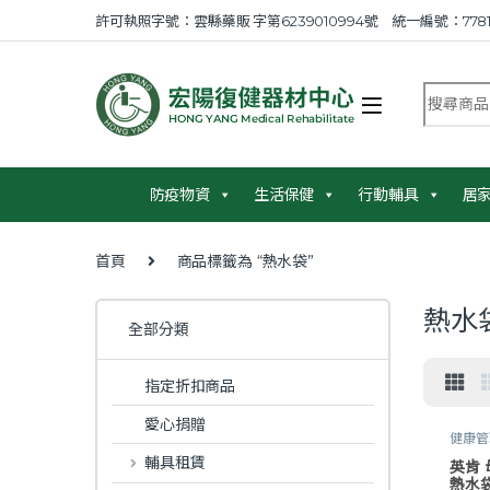
Skip to navigation
Skip to content
許可執照字號：雲縣藥販 字第6239010994號 統一編號：7781
搜尋商品
防疫物資
生活保健
行動輔具
居
首頁
商品標籤為 “熱水袋”
熱水
全部分類
指定折扣商品
愛心捐贈
健康管
輔具租賃
英肯 
熱水