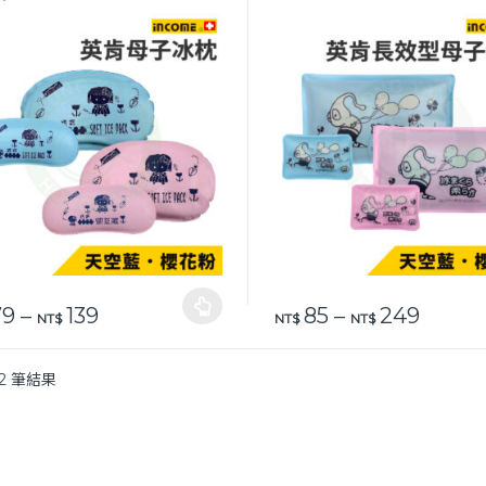
價格範圍：NT$ 79 到 NT$ 139
價格範圍
9
–
139
85
–
249
品有多種款式。 可在產品頁面選擇選項
此產品有多種款式。 可在產品
NT$
NT$
NT$
2 筆結果