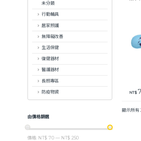
未分類
行動輔具
居家照護
無障礙改善
生活保健
復健器材
醫護器材
長照專區
7
防疫物資
此產
NT$
顯示所有 
由價格篩選
價格:
NT$ 70
—
NT$ 250
最低價格
最高價格