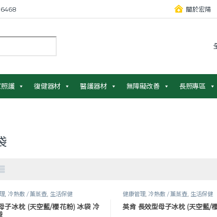
6468
關於宏陽
：
家照護
復健器材
醫護器材
無障礙改善
長照專區
袋
理
,
冷熱敷 / 薰蒸壺
,
生活保健
健康管理
,
冷熱敷 / 薰蒸壺
,
生活保健
母子冰枕 (天空藍/櫻花粉) 冰袋 冷
英肯 長效型母子冰枕 (天空藍/櫻
袋