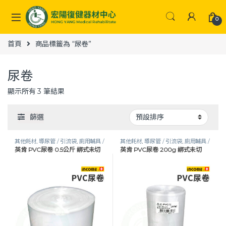
Skip to navigation
Skip to content
0
首頁
商品標籤為 “尿卷”
尿卷
顯示所有 3 筆結果
篩選
其他耗材
,
導尿管 / 引流袋
,
廁用輔具 /
其他耗材
,
導尿管 / 引流袋
,
廁用輔具 /
英肯 PVC尿卷 0.5公斤 綁式未切
英肯 PVC尿卷 200g 綁式未切
接尿器
,
照護耗材
,
生活保健
接尿器
,
照護耗材
,
生活保健