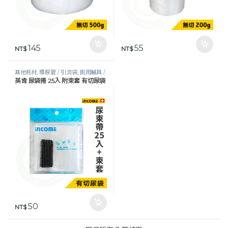
145
55
NT$
NT$
其他耗材
,
導尿管 / 引流袋
,
廁用輔具 /
英肯 尿袋捲 25入 附束套 有切尿袋
接尿器
,
照護耗材
,
生活保健
50
NT$