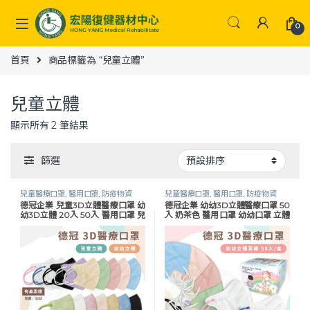
Skip to navigation
Skip to content
0
首頁
商品標籤為 “兒童立體”
兒童立體
顯示所有 2 筆結果
篩選
兒童醫療口罩
,
醫用口罩
,
防疫物資
兒童醫療口罩
,
醫用口罩
,
防疫物資
德冠企業 兒童3D立體醫療口罩 幼
德冠企業 幼幼3D立體醫療口罩 50
幼3D立體 20入 50入 醫用口罩 兒
入 奶茶色 醫用口罩 幼幼口罩 立體
童口罩 立體口罩 耳繩口罩
口罩 耳繩口罩