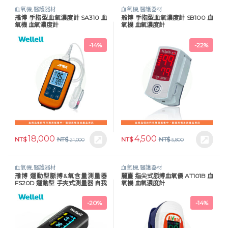
血氧機
,
醫護器材
血氧機
,
醫護器材
雃博 手指型血氧濃度計 SA310 血
雃博 手指型血氧濃度計 SB100 血
氧機 血氧濃度計
氧機 血氧濃度計
-
14%
-
22%
18,000
4,500
NT$
NT$
NT$
NT$
21,000
5,800
血氧機
,
醫護器材
血氧機
,
醫護器材
雃博 運動型脈搏&氧含量測量器
麗臺 指尖式脈搏血氧儀 AT101B 血
FS20D 運動型 手夾式測量器 自我
氧機 血氧濃度計
監測
-
20%
-
14%