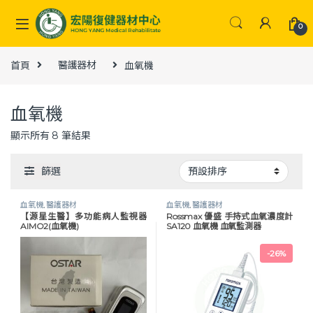
Skip to navigation
Skip to content
0
首頁
醫護器材
血氧機
血氧機
顯示所有 8 筆結果
篩選
血氧機
,
醫護器材
血氧機
,
醫護器材
【源星生醫】多功能病人監視器
Rossmax 優盛 手持式血氧濃度計
AIMO2(血氧機)
SA120 血氧機 血氧監測器
-
26%