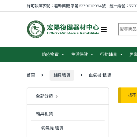
Skip to navigation
Skip to content
許可執照字號：雲縣藥販 字第6239010994號 統一編號：7781
搜尋商品
防疫物資
生活保健
行動輔具
居
首頁
輔具租賃
血氧機 租賃
找不
全部分類
輔具租賃
氧氣機 租賃