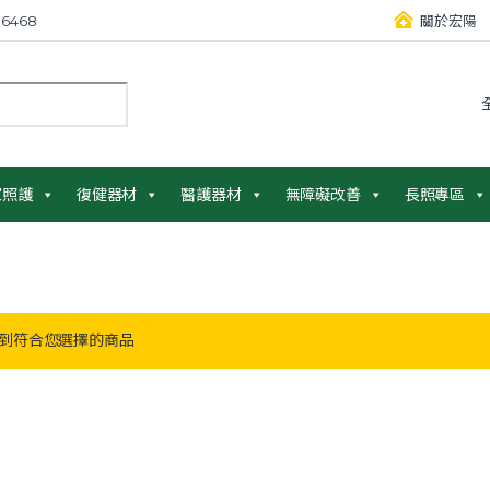
6468
關於宏陽
：
家照護
復健器材
醫護器材
無障礙改善
長照專區
到符合您選擇的商品