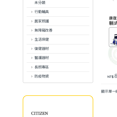
未分類
安愛 
行動輔具
居家照護
無障礙改善
生活保健
復健器材
醫護器材
長照專區
8
防疫物資
此產
NT$
顯示單一