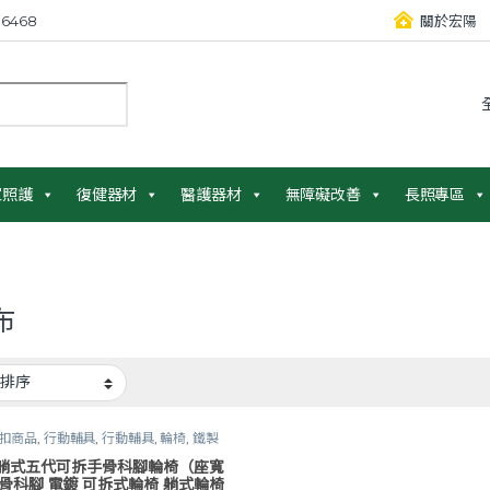
6468
關於宏陽
：
家照護
復健器材
醫護器材
無障礙改善
長照專區
布
扣商品
,
行動輔具
,
行動輔具
,
輪椅
,
鐵製
輪椅
,
長照專區
,
高背 / 傾倒輪椅
 躺式五代可拆手骨科腳輪椅（座寬
）骨科腳 電鍍 可拆式輪椅 躺式輪椅