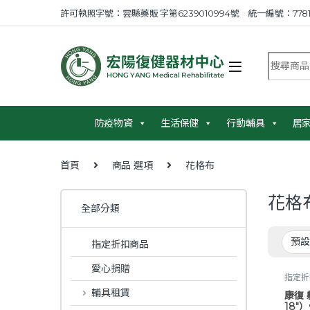
Skip to navigation
Skip to content
許可執照字號：雲縣藥販 字第6239010994號 統一編號：7781
搜尋商品
防疫物資
生活保健
行動輔具
居
首頁
商品 選項
花格布
花格
全部分類
指定折扣商品
愛心捐贈
指定折
/ 電鍍
輔具租賃
康復
18″