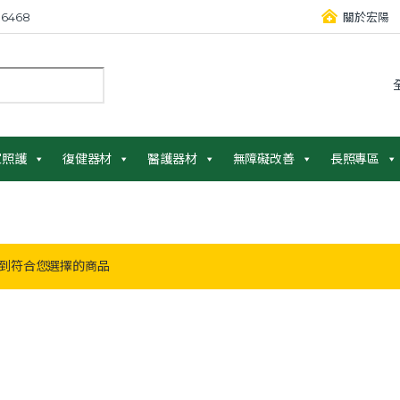
6468
關於宏陽
：
家照護
復健器材
醫護器材
無障礙改善
長照專區
到符合您選擇的商品