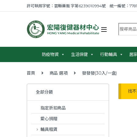
Skip to navigation
Skip to content
許可執照字號：雲縣藥販 字第6239010994號 統一編號：7781
搜尋商品
防疫物資
生活保健
行動輔具
居
首頁
商品 選項
發發發(30入/一盒)
找不
全部分類
指定折扣商品
愛心捐贈
輔具租賃