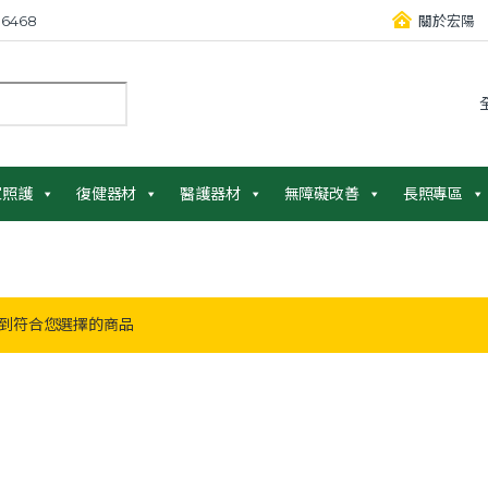
6468
關於宏陽
：
家照護
復健器材
醫護器材
無障礙改善
長照專區
」
到符合您選擇的商品