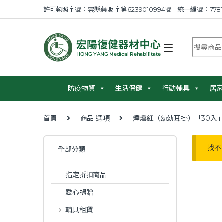
Skip to navigation
Skip to content
許可執照字號：雲縣藥販 字第6239010994號 統一編號：7781
搜尋商品
防疫物資
生活保健
行動輔具
居
首頁
商品 選項
煙燻紅（幼幼耳掛）「30入
找不
全部分類
指定折扣商品
愛心捐贈
輔具租賃