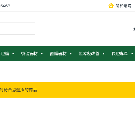
6468
關於宏陽
：
家照護
復健器材
醫護器材
無障礙改善
長照專區
到符合您選擇的商品