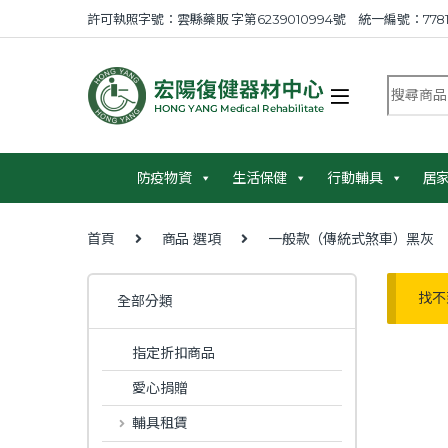
Skip to navigation
Skip to content
許可執照字號：雲縣藥販 字第6239010994號 統一編號：7781
搜尋商品
防疫物資
生活保健
行動輔具
居
首頁
商品 選項
一般款（傳統式煞車）黑灰
找不
全部分類
指定折扣商品
愛心捐贈
輔具租賃